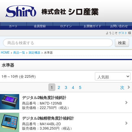
カート
会員登録
ログイン
お買物ガイド
お問い合わせ
ようこそ
ゲスト
様
HOME
>
商品一覧
>
測定機器
>
水準器
水準器
1件～10件 (全 225件)
1
2
3
4
5
次
デジタル2軸角度計傾斜計
商品番号：M47D-120NB
販売価格：222,750円（税込）
デジタル2軸精密角度計傾斜計
商品番号：M4144BL-2D
販売価格：3,396,250円（税込）