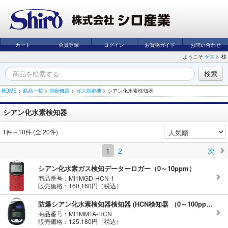
カート
会員登録
ログイン
お買物ガイド
お問い合わせ
ようこそ
ゲスト
様
HOME
>
商品一覧
>
測定機器
>
ガス測定機
>
シアン化水素検知器
シアン化水素検知器
1件～10件 (全 20件)
1
2
次
シアン化水素ガス検知データーロガー（0～10ppm）
商品番号：MI1MGD-HCN-1
販売価格：160,160円（税込）
防爆シアン化水素検知器検知器 (HCN検知器 （0～100ppm）
商品番号：MI1MMTA-HCN
販売価格：125,180円（税込）