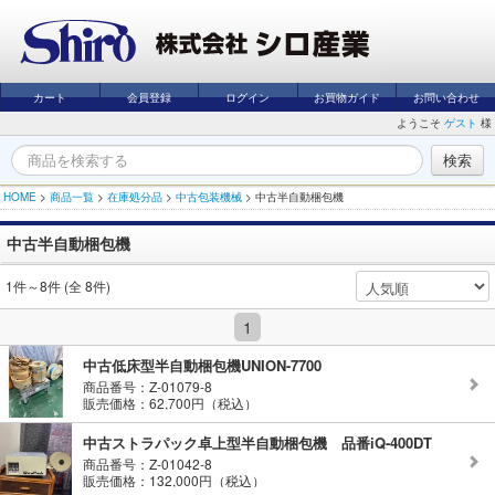
カート
会員登録
ログイン
お買物ガイド
お問い合わせ
ようこそ
ゲスト
様
HOME
>
商品一覧
>
在庫処分品
>
中古包装機械
>
中古半自動梱包機
中古半自動梱包機
1件～8件 (全 8件)
1
中古低床型半自動梱包機UNION-7700
商品番号：Z-01079-8
販売価格：62,700円（税込）
中古ストラパック卓上型半自動梱包機 品番iQ-400DT
商品番号：Z-01042-8
販売価格：132,000円（税込）