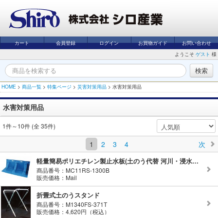
カート
会員登録
ログイン
お買物ガイド
お問い合わせ
ようこそ
ゲスト
様
HOME
>
商品一覧
>
特集ページ
>
災害対策用品
>
水害対策用品
水害対策用品
1件～10件 (全 35件)
1
2
3
4
次
軽量簡易ポリエチレン製止水板(土のう代替 河川・浸水対策用 )
商品番号：MC11RS-1300B
販売価格：Mail
折畳式土のうスタンド
商品番号：M1340FS-371T
販売価格：4,620円（税込）