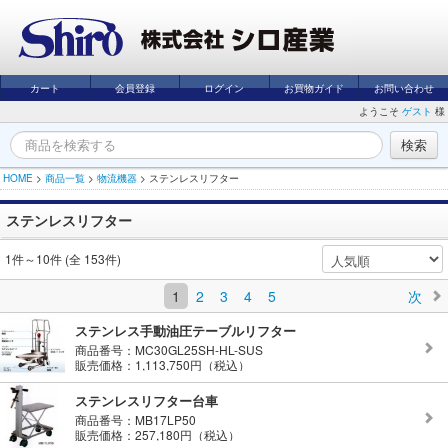
カート
会員登録
ログイン
お買物ガイド
お問い合わせ
ようこそ
ゲスト
様
HOME
>
商品一覧
>
物流機器
>
ステンレスリフター
ステンレスリフター
1件～10件 (全 153件)
1
2
3
4
5
次
ステンレス手動油圧テーブルリフター
商品番号：MC30GL25SH-HL-SUS
販売価格：1,113,750円（税込）
ステンレスリフター台車
商品番号：MB17LP50
販売価格：257,180円（税込）