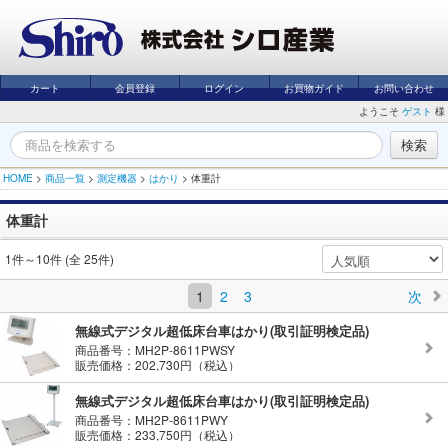
カート
会員登録
ログイン
お買物ガイド
お問い合わせ
ようこそ
ゲスト
様
HOME
>
商品一覧
>
測定機器
>
はかり
>
体重計
体重計
1件～10件 (全 25件)
1
2
3
次
無線式デジタル超低床台車はかり(取引証明検定品)
商品番号：MH2P-8611PWSY
販売価格：202,730円（税込）
無線式デジタル超低床台車はかり(取引証明検定品)
商品番号：MH2P-8611PWY
販売価格：233,750円（税込）