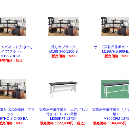
キャビネット(引き出し
流し台ブラック
サイド実験用作業台ブ
タイプ)ブラック
M1997HK-1200-B
M1997HS-900-B
M1997HU-B
販売価格：Mail
販売価格：Mail
販売価格：Mail
業台（試薬棚付）ブラ
実験用中量作業台 三方パネル
実験用中量作業台（メ
ック
付き（トレスバ天板）
板）
97HC-S-2400-BA
M350KFT-1275P
M350CFM-127
販売価格：Mail
販売価格：122,430円（税込）
販売価格：104,445円