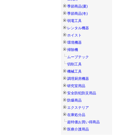
季節商品(夏)
季節商品(冬)
弱電工具
レンタル機器
ホイスト
環境機器
掃除機
ムーブテック
切削工具
機械工具
調理厨房機器
研究室用品
安全防犯防災用品
防爆商品
エクステリア
在庫処分品
超特価お買い得商品
医療介護用品