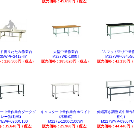
販売価格：45,650円（税込）
ド折りたたみ作業台
大型中量作業台
ゴムマット張り中量
35WPF-2412-IIY
M227WD-1800T
M227WP-0945G
：126,500円（税込）
販売価格：185,020円（税込）
販売価格：42,130円
ー中量作業台ダークグ
キャスター中量作業台ホワイト
伸縮高さ調整式中量作
レー(移動式)
(移動式)
棚付)
7EWP-0960C100T
M227E-1200C100WT
M227WMP-0960YU
：35,640円（税込）
販売価格：25,960円（税込）
販売価格：44,440円