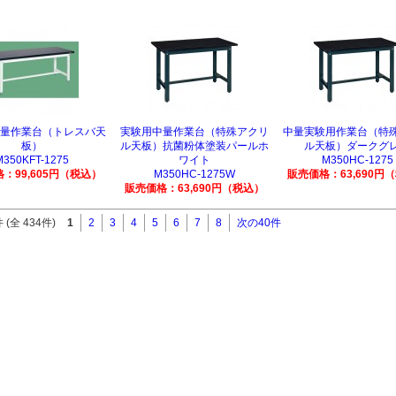
量作業台（トレスバ天
実験用中量作業台（特殊アクリ
中量実験用作業台（特
板）
ル天板）抗菌粉体塗装パールホ
ル天板）ダークグ
M350KFT-1275
ワイト
M350HC-1275
：99,605円（税込）
M350HC-1275W
販売価格：63,690円
販売価格：63,690円（税込）
 (全 434件)
1
2
3
4
5
6
7
8
次の40件