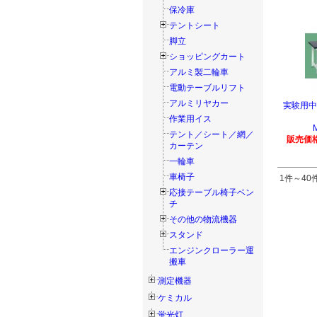
保冷庫
テントシート
脚立
ショッピングカート
アルミ製二輪車
電動テーブルリフト
アルミリヤカー
実験用中
作業用イス
テント／シート／網／
販売価格
カーテン
一輪車
車椅子
1件～40件
応接テーブル椅子ベン
チ
その他の物流機器
スタンド
エンジンクローラー運
搬車
測定機器
ケミカル
蛍光灯