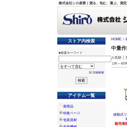
株式会社シロ産業｜測る、包む、運ぶ、測定
HOME
ストア内検索
中量作
■検索キーワード
人気順
1件～40件
詳細検索
アイテム一覧
新商品
特集ページ
移動式リ
包装資材
販売価格
包装機械