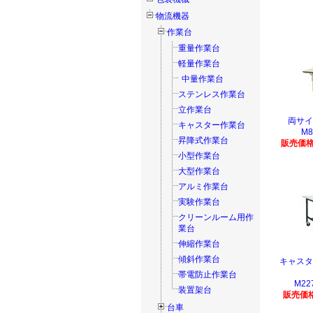
物流機器
作業台
重量作業台
軽量作業台
中量作業台
ステンレス作業台
立作業台
両サイ
キャスター作業台
M8
昇降式作業台
販売価格
小型作業台
大型作業台
アルミ作業台
実験作業台
クリーンルーム用作
業台
伸縮作業台
傾斜作業台
キャスタ
帯電防止作業台
M22
装置架台
販売価格
台車