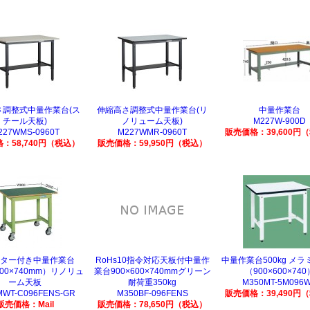
さ調整式中量作業台(ス
伸縮高さ調整式中量作業台(リ
中量作業台
チール天板)
ノリューム天板)
M227W-900D
227WMS-0960T
M227WMR-0960T
販売価格：39,600円
：58,740円（税込）
販売価格：59,950円（税込）
ター付き中量作業台
RoHs10指令対応天板付中量作
中量作業台500kg メ
600×740mm）リノリュ
業台900×600×740mmグリーン
（900×600×740
ーム天板
耐荷重350kg
M350MT-5M096
MWT-C096FENS-GR
M350BF-096FENS
販売価格：39,490円
販売価格：Mail
販売価格：78,650円（税込）