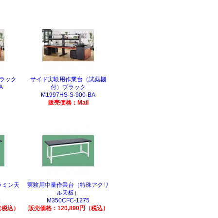
ラック
サイド実験用作業台（試薬棚
A
付）ブラック
M1997HS-S-900-BA
販売価格：Mail
ラミン天
実験用中量作業台（特殊アクリ
ル天板）
5
M350CFC-1275
（税込）
販売価格：120,890円（税込）