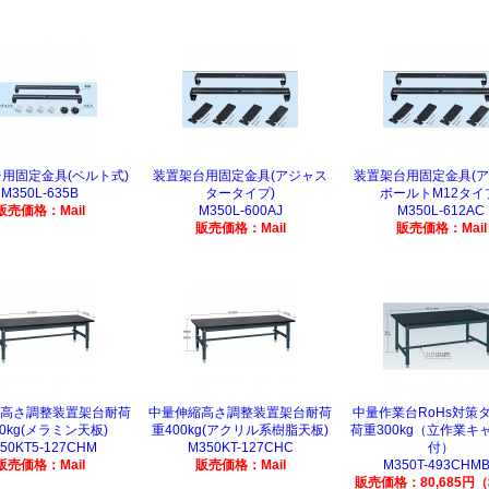
用固定金具(ベルト式)
装置架台用固定金具(アジャス
装置架台用固定金具(
M350L-635B
タータイプ)
ボールトM12タイ
販売価格：Mail
M350L-600AJ
M350L-612AC
販売価格：Mail
販売価格：Mail
高さ調整装置架台耐荷
中量伸縮高さ調整装置架台耐荷
中量作業台RoHs対策
0kg(メラミン天板)
重400kg(アクリル系樹脂天板)
荷重300kg（立作業キ
50KT5-127CHM
M350KT-127CHC
付）
販売価格：Mail
販売価格：Mail
M350T-493CHM
販売価格：80,685円