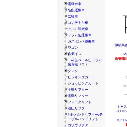
電動台車
階段運搬車
二輪車
コンテナ台車
アルミ運搬車
ドラム缶運搬車
ガスボンベ運搬車
伸縮高
ワゴン
作業イス
M
販売価格
一斗缶ペール缶ドラム
缶反転リフト
タンク
ピッキングカート
ショッピングカート
手動リフター
電動リフター
フォークリフト
キャス
油圧リフター
（900×
油圧ハンドリフター/テ
ーブルハンドリフト
M350
コゾウリフター