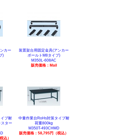
アンカー
装置架台用固定金具(アンカー
プ)
ボールトM8タイプ)
M350L-608AC
販売価格：Mail
タイプ耐
中量作業台RoHs対策タイプ耐
ャスター
荷重800kg
M350T-493CHMD
BD
販売価格：58,795円（税込）
（税込）