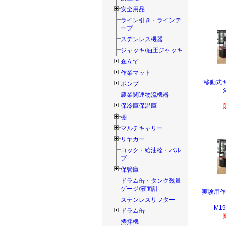
安全用品
ライン引き・ラインテ
ープ
ステンレス機器
ジャッキ/油圧ジャッキ
傘立て
作業マット
移動式
ポンプ
農業関連物流機器
保冷庫保温庫
棚
マルチキャリー
リヤカー
コック・給油栓・バル
ブ
保管庫
ドラム缶・タンク残量
ゲージ/液面計
実験用作
ステンレスリフター
M19
ドラム缶
攪拌機