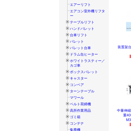
エアーリフト
エアコン室外機リフタ
ー
テーブルリフト
ハンドパレット
台車リフト
パレット
装置架台
パレット台車
ドラム缶ヒーター
ホワイトラスティー／
カゴ車
ボックスパレット
キャスター
コンベア
ターンテーブル
マワール
ベルト荷締機
高所作業用品
中量伸縮
重40
ゴミ箱
M3
コンテナ
集塵機