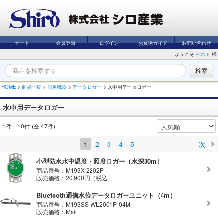
カート
会員登録
ログイン
お買物ガイド
お問い合わせ
ようこそ
ゲスト
様
HOME
>
商品一覧
>
測定機器
>
データロガー
>
水中用データロガー
水中用データロガー
1件～10件 (全 47件)
1
2
3
4
5
次
小型防水水中温度・照度ロガー（水深30m）
商品番号：M193X-2202P
販売価格：20,900円（税込）
Bluetooth通信水位データロガーユニット（4m）
商品番号：M193SS-WL2001P-04M
販売価格：Mail