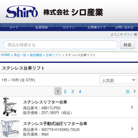
カート
会員登録
ログイン
お買物ガイド
お問い合わせ
ようこそ
ゲスト
様
HOME
>
商品一覧
>
物流機器
>
台車リフト
>
ステンレス台車リフト
ステンレス台車リフト
1件～10件 (全 37件)
1
2
3
4
次
ステンレスリフター台車
商品番号：MB17LP50
販売価格：257,180円（税込）
ステンレス手動式油圧リフター台車
商品番号：M37TX-H150KG-7SUK
販売価格：Mail