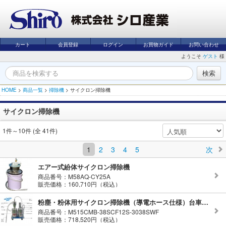
カート
会員登録
ログイン
お買物ガイド
お問い合わせ
ようこそ
ゲスト
様
HOME
>
商品一覧
>
掃除機
>
サイクロン掃除機
サイクロン掃除機
1件～10件 (全 41件)
1
2
3
4
5
次
エアー式紛体サイクロン掃除機
商品番号：M58AQ-CY25A
販売価格：160,710円（税込）
粉塵・粉体用サイクロン掃除機（導電ホース仕様）台車付き
商品番号：M515CMB-38SCF12S-3038SWF
販売価格：718,520円（税込）