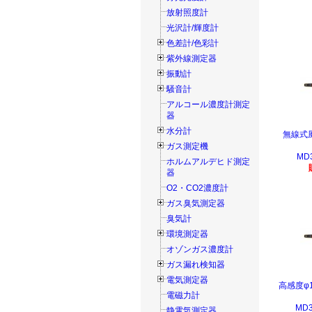
放射照度計
光沢計/輝度計
色差計/色彩計
紫外線測定器
振動計
騒音計
アルコール濃度計測定
器
水分計
無線式
ガス測定機
MD3
ホルムアルデヒド測定
器
O2・CO2濃度計
ガス臭気測定器
臭気計
環境測定器
オゾンガス濃度計
ガス漏れ検知器
電気測定器
高感度φ
電磁力計
MD3
静電気測定器