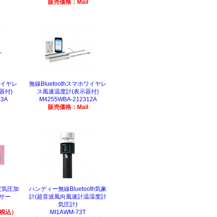
販売価格：Mail
ホワイヤレ
無線Bluetoothスマホワイヤレ
器付)
ス風速温度計(表示器付)
13A
M4255WBA-212312A
販売価格：Mail
度気圧加
ハンディー無線Bluetooth気象
サー
計(超音波風向風速計温湿度計
気圧計)
（税込）
MI1AWM-73T