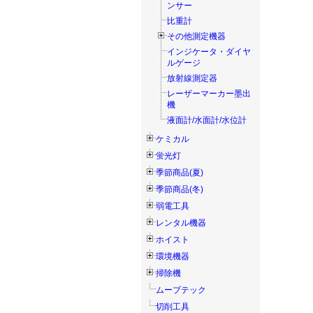
ンサー
比重計
その他測定機器
インジケータ・ダイヤ
ルゲージ
放射線測定器
レーザーマーカー墨出
機
液面計/水面計/水位計
ケミカル
蛍光灯
季節商品(夏)
季節商品(冬)
弱電工具
レンタル機器
ホイスト
環境機器
掃除機
ムーブテック
切削工具