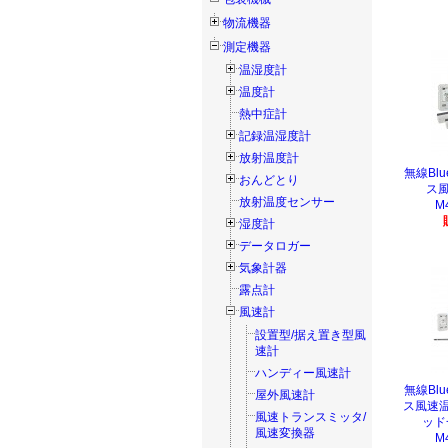
物流機器
測定機器
温湿度計
温度計
熱中症計
記録温湿度計
放射温度計
無線Bl
おんどとり
ス風
放射温度センサー
M
湿度計
データロガー
気象計器
露点計
風速計
設置型/据え置き型風
速計
ハンディー風速計
無線Bl
屋外風速計
ス風速温
風速トランスミッタ/
ッド
風速変換器
M