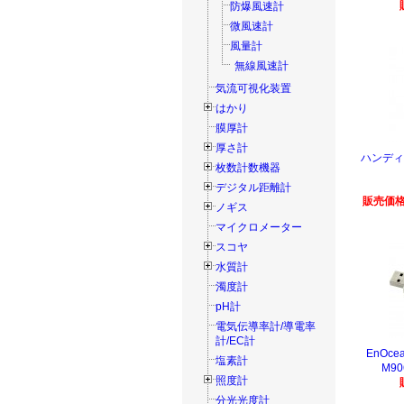
防爆風速計
微風速計
風量計
無線風速計
気流可視化装置
はかり
膜厚計
厚さ計
ハンディ
枚数計数機器
デジタル距離計
販売価格
ノギス
マイクロメーター
スコヤ
水質計
濁度計
pH計
電気伝導率計/導電率
計/EC計
EnOce
塩素計
M90
照度計
分光光度計