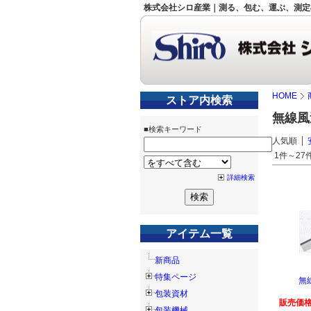
株式会社シロ産業｜測る、包む、運ぶ、測定
HOME
ストア内検索
無線風
■検索キーワード
人気順
1件～27件
詳細検索
アイテム一覧
新商品
特集ページ
無
包装資材
販売価格
包装機械