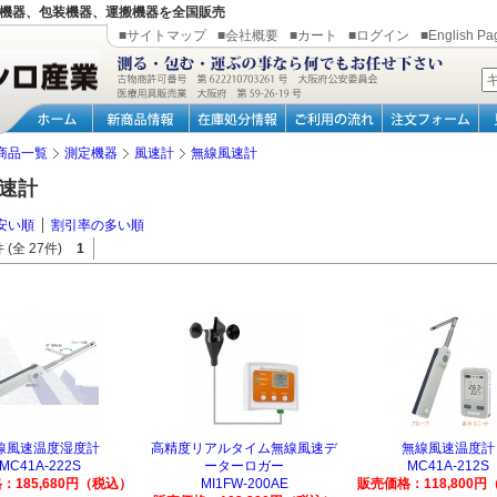
機器、包装機器、運搬機器を全国販売
■サイトマップ
■会社概要
■カート
■ログイン
■English Pa
商品一覧
測定機器
風速計
無線風速計
速計
安い順
割引率の多い順
 (全 27件)
1
線風速温度湿度計
高精度リアルタイム無線風速デ
無線風速温度計
MC41A-222S
ーターロガー
MC41A-212S
：185,680円（税込）
MI1FW-200AE
販売価格：118,800円