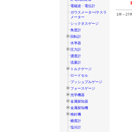
電磁波・電位計
ガウスメーター/テスラ
1件～27件
メーター
シックネスゲージ
角度計
回転計
水準器
圧力計
濃度計
流量計
トルクゲージ
ロードセル
プッシュプルゲージ
フォースゲージ
光学機器
金属探知器
金属探知機
検針機
糖度計
塩分計