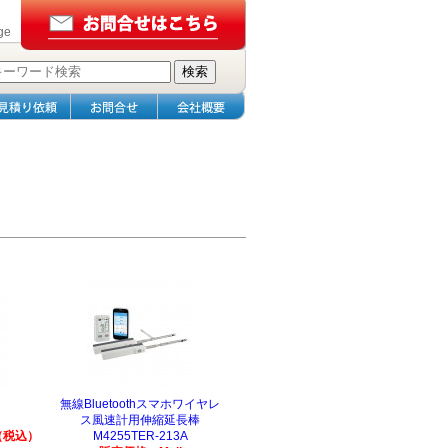
ge
無線Bluetoothスマホワイヤレ
ス風速計用伸縮延長棒
（税込）
M4255TER-213A