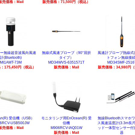
販売価格：Mail
販売価格：71,500円（税込）
ー無線超音波風向風速
無線式風速プローブ（90°屈折
風速計プローブ熱線式
計(Bluetooth)
タイプ）
トフォン無線接続
MI1AMT-73M
MD34WVS-6351571T
MD34SMF-2516
：175,450円（税込）
販売価格：Mail
販売価格：34,980円
an(R) 受信機（USB）
モニタリング用EnOcean(R) 受
無線Bluetoothスマ
6RCV-USB500JW
信機
ス風速温度計(3.3m長
販売価格：Mail
M906RCV-IAQ01W
ッド一体型センサー付
販売価格：Mail
器