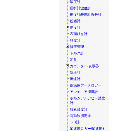
酸度計
屈折計濃度計
糖度計酸度計塩分計
粉塵計
硬度計
表面粗さ計
粘度計
健康管理
トルク計
定盤
カウンター/表示器
気圧計
流速計
低温用データロガー
アンモニア濃度計
ホルムアルデヒド濃度
計
酸素濃度計
電磁波測定器
ｐH計
加速度ロガー/加速度セ