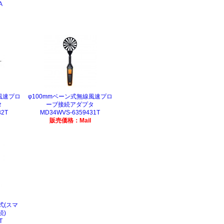
A
風速プロ
φ100mmベーン式無線風速プロ
タ
ーブ接続アダプタ
32T
MD34WVS-6359431T
販売価格：Mail
式(スマ
続)
T