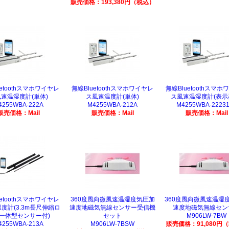
販売価格：193,380円（税込）
uetoothスマホワイヤレ
無線Bluetoothスマホワイヤレ
無線Bluetoothスマ
速温湿度計(単体)
ス風速温度計(単体)
ス風速温湿度計(表示
4255WBA-222A
M4255WBA-212A
M4255WBA-2223
販売価格：Mail
販売価格：Mail
販売価格：Mail
uetoothスマホワイヤレ
360度風向微風速温湿度気圧加
360度風向微風速温湿
度計(3.3m長尺伸縮ロ
速度地磁気無線センサー受信機
速度地磁気無線セン
一体型センサー付)
セット
M906LW-7BW
4255WBA-213A
M906LW-7BSW
販売価格：91,080円