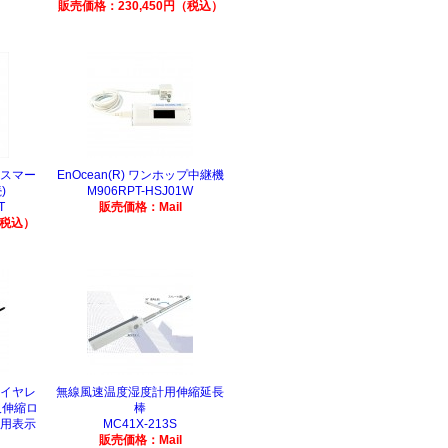
販売価格：230,450円（税込）
(スマー
EnOcean(R) ワンホップ中継機
)
M906RPT-HSJ01W
T
販売価格：Mail
（税込）
ホワイヤレ
無線風速温度湿度計用伸縮延長
尺伸縮ロ
棒
)用表示
MC41X-213S
販売価格：Mail