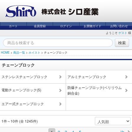
カート
会員登録
ログイン
お買物ガイド
お問い合わせ
ようこそ
ゲスト
様
HOME
>
商品一覧
>
ホイスト
>
チェーンブロック
チェーンブロック
ステンレスチェーンブロック
アルミチェーンブロック
防爆チェーンブロック(ベリリウム
電動チェーンブロック(5)
銅合金)
エアー式チェーンブロック
1件～10件 (全 1245件)