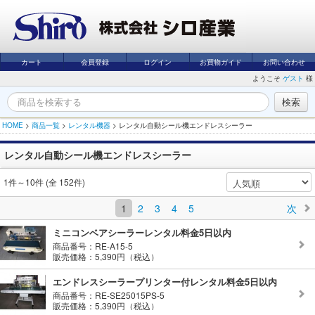
カート
会員登録
ログイン
お買物ガイド
お問い合わせ
ようこそ
ゲスト
様
HOME
>
商品一覧
>
レンタル機器
>
レンタル自動シール機エンドレスシーラー
レンタル自動シール機エンドレスシーラー
1件～10件 (全 152件)
1
2
3
4
5
次
ミニコンベアシーラーレンタル料金5日以内
商品番号：RE-A15-5
販売価格：5,390円（税込）
エンドレスシーラープリンター付レンタル料金5日以内
商品番号：RE-SE25015PS-5
販売価格：5,390円（税込）