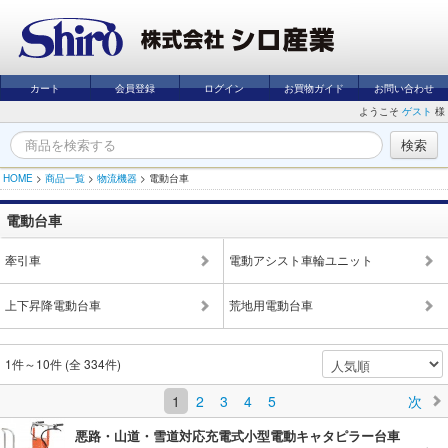
カート
会員登録
ログイン
お買物ガイド
お問い合わせ
ようこそ
ゲスト
様
HOME
>
商品一覧
>
物流機器
>
電動台車
電動台車
牽引車
電動アシスト車輪ユニット
上下昇降電動台車
荒地用電動台車
1件～10件 (全 334件)
1
2
3
4
5
次
悪路・山道・雪道対応充電式小型電動キャタピラー台車