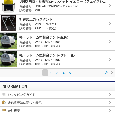
USRX消防・災害救助ヘルメット イエロー（フェイスシールド付）標準内装セット
商品番号：USRX-R533-R325-R172-SD-YL
販売価格：Mail
折畳式土のうスタンド
商品番号：M1340FS-371T
販売価格：4,620円（税込）
軽トラドーム型荷台テント(緑色)
商品番号：M512KT-141019G
販売価格：133,650円（税込）
軽トラドーム型荷台テント(グレー色)
商品番号：M512KT-141019N
販売価格：133,650円（税込）
1
2
3
4
5
次
INFORMATION
ショッピングガイド
通信販売法に基づく表示
会社概要