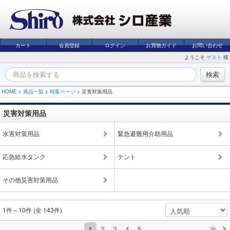
カート
会員登録
ログイン
お買物ガイド
お問い合わせ
ようこそ
ゲスト
様
HOME
>
商品一覧
>
特集ページ
>
災害対策用品
災害対策用品
水害対策用品
緊急避難用介助用品
応急給水タンク
テント
その他災害対策用品
1件～10件 (全 143件)
1
2
3
4
5
次