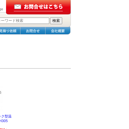
ge
ック型温
H305