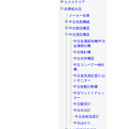
エクステリア
在庫処分品
メーカー在庫
中古包装機械
中古物流機器
中古測定機器
中古金属探知機/中古
金属検出機
中古検針機
中古光学機器
中古コンベアー検針
機
中古臭気測定器/にお
いモニター
中古枚数計数機
中古ウェイトチェッ
カー
中古騒音計
中古水分計
中古放射温度計
中古はかり