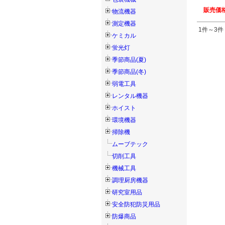
販売価格
物流機器
測定機器
1件～3件 
ケミカル
蛍光灯
季節商品(夏)
季節商品(冬)
弱電工具
レンタル機器
ホイスト
環境機器
掃除機
ムーブテック
切削工具
機械工具
調理厨房機器
研究室用品
安全防犯防災用品
防爆商品