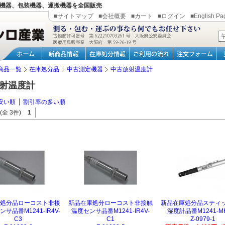
機器、包装機器、運搬機器を全国販売
■サイトマップ
■会社概要
■カート
■ログイン
■English Pa
商品一覧
在庫処分品
中古測定機器
中古放射温度計
射温度計
安い順
割引率の多い順
(全 3件)
1
処分品ローコスト非接
新品在庫処分ローコスト非接触
新品在庫処分品スティ
サ品番M1241-IR4V-
温度センサ品番M1241-IR4V-
湿度計品番M1241-M
C3
C1
Z-0979-1