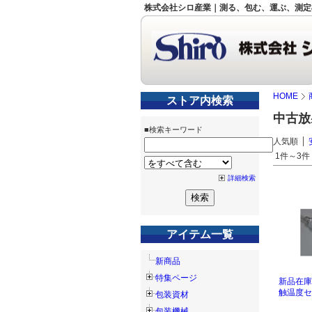
株式会社シロ産業｜測る、包む、運ぶ、測定
HOME
ストア内検索
中古放
■検索キーワード
人気順
1件～3件 
詳細検索
アイテム一覧
新商品
特集ページ
新品在庫
触温度セン
包装資材
包装機械