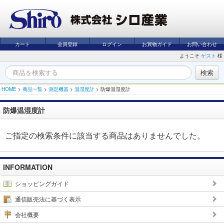
カート
会員登録
ログイン
お買物ガイド
お問い合わせ
ようこそ
ゲスト
様
HOME
>
商品一覧
>
測定機器
>
温湿度計
>
防爆温湿度計
防爆温湿度計
ご指定の検索条件に該当する商品はありませんでした。
INFORMATION
ショッピングガイド
通信販売法に基づく表示
会社概要