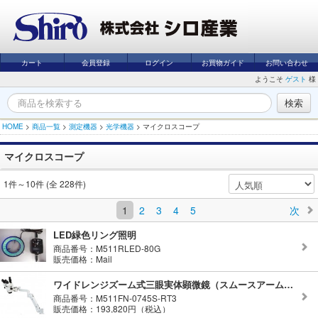
カート
会員登録
ログイン
お買物ガイド
お問い合わせ
ようこそ
ゲスト
様
HOME
>
商品一覧
>
測定機器
>
光学機器
>
マイクロスコープ
マイクロスコープ
1件～10件 (全 228件)
1
2
3
4
5
次
LED緑色リング照明
商品番号：M511RLED-80G
販売価格：Mail
ワイドレンジズーム式三眼実体顕微鏡（スムースアーム付）
商品番号：M511FN-0745S-RT3
販売価格：193,820円（税込）