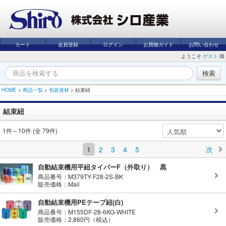
カート
会員登録
ログイン
お買物ガイド
お問い合わせ
ようこそ
ゲスト
様
HOME
>
商品一覧
>
包装資材
>
結束紐
結束紐
1件～10件 (全 79件)
1
2
3
4
5
次
自動結束機用平紐タイパーF（外取り） 黒
商品番号：M379TY-F28-2S-BK
販売価格：Mail
自動結束機用PEテープ紐(白)
商品番号：M155DF-28-6KG-WHITE
販売価格：2,860円（税込）