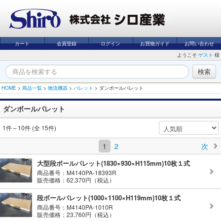
カート
会員登録
ログイン
お買物ガイド
お問い合わせ
ようこそ
ゲスト
様
HOME
>
商品一覧
>
物流機器
>
パレット
>
ダンボールパレット
ダンボールパレット
1件～10件 (全 15件)
1
2
次
大型段ボールパレット(1830×930×H115mm)10枚１式
商品番号：M4140PA-18393R
販売価格：62,370円（税込）
段ボールパレット(1000×1100×H119mm)10枚１式
商品番号：M4140PA-1010R
販売価格：23,760円（税込）