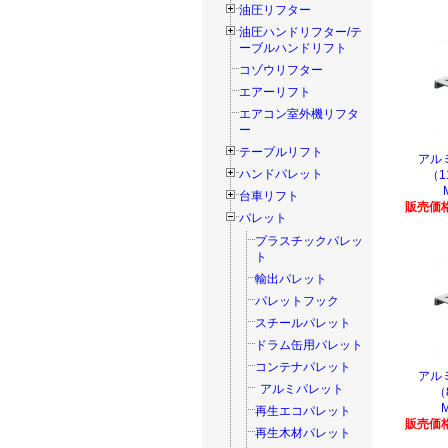
油圧リフター
油圧ハンドリフター/テ
ーブルハンドリフト
コゾウリフター
エアーリフト
エアコン室外機リフタ
ー
テーブルリフト
アル
ハンドパレット
（1
台車リフト
販売価格
パレット
プラスチックパレッ
ト
輸出パレット
パレットフック
スチールパレット
ドラム缶用パレット
コンテナパレット
アル
アルミパレット
（
再生エコパレット
販売価格
再生木材パレット