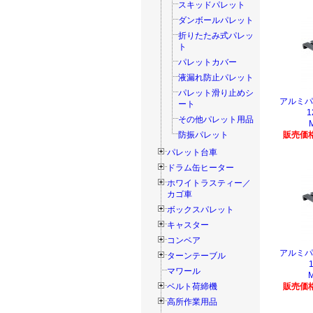
スキッドパレット
ダンボールパレット
折りたたみ式パレッ
ト
パレットカバー
液漏れ防止パレット
パレット滑り止めシ
アルミ
ート
1
その他パレット用品
防振パレット
販売価格
パレット台車
ドラム缶ヒーター
ホワイトラスティー／
カゴ車
ボックスパレット
キャスター
コンベア
アルミ
ターンテーブル
マワール
ベルト荷締機
販売価格
高所作業用品