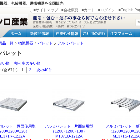
機器、包装機器、運搬機器を全国販売
■サイトマップ
■会社概要
■カート
■ログイン
■English Pa
商品一覧
物流機器
パレット
アルミパレット
パレット
安い順
割引率の多い順
 (全 67件)
1
2
次の40件
パレット 両面使用型
アルミパレット 片面使用型
アルミパレット 単
200×1200×120）
（1200×1200×130）
（1200×1200×12
1371R-1212A
M1371D-1212A
M1371S-1212A