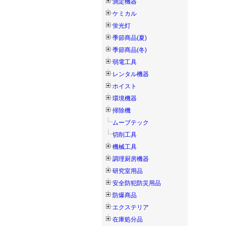
測定機器
ケミカル
蛍光灯
季節商品(夏)
季節商品(冬)
弱電工具
レンタル機器
ホイスト
環境機器
掃除機
ムーブテック
切削工具
機械工具
調理厨房機器
研究室用品
安全防犯防災用品
防爆商品
エクステリア
在庫処分品