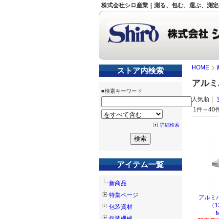
株式会社シロ産業｜測る、包む、運ぶ、測定
HOME
ストア内検索
アルミ
■検索キーワード
人気順
1件～40件
詳細検索
アイテム一覧
新商品
特集ページ
アルミ
（1
包装資材
M
包装機械