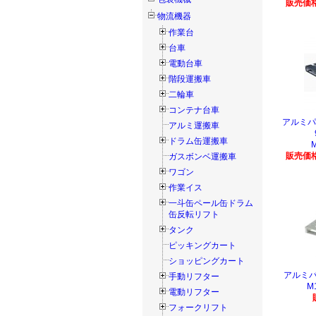
販売価格
物流機器
作業台
台車
電動台車
階段運搬車
二輪車
コンテナ台車
アルミ
アルミ運搬車
ドラム缶運搬車
販売価格
ガスボンベ運搬車
ワゴン
作業イス
一斗缶ペール缶ドラム
缶反転リフト
タンク
ピッキングカート
ショッピングカート
アルミパ
手動リフター
M
電動リフター
フォークリフト