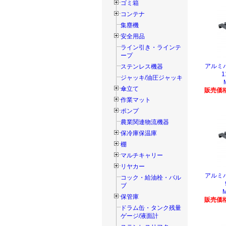
ゴミ箱
コンテナ
集塵機
安全用品
ライン引き・ラインテ
ープ
アルミ
ステンレス機器
1
ジャッキ/油圧ジャッキ
傘立て
販売価格
作業マット
ポンプ
農業関連物流機器
保冷庫保温庫
棚
マルチキャリー
リヤカー
アルミ
コック・給油栓・バル
ブ
保管庫
販売価格
ドラム缶・タンク残量
ゲージ/液面計