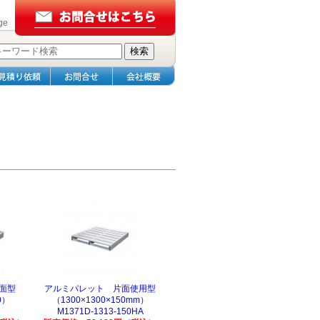
ge
面型
アルミパレット 片面使用型
0）
（1300×1300×150mm）
M1371D-1313-150HA