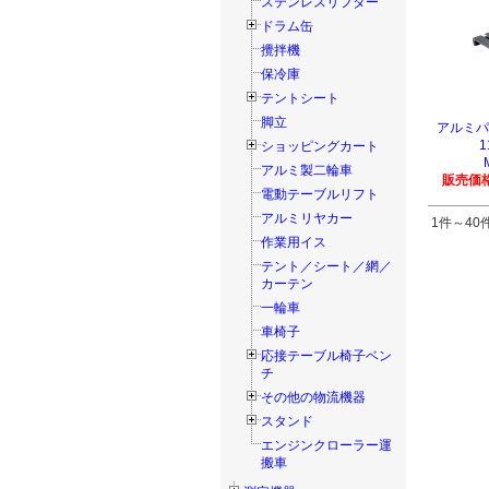
ステンレスリフター
ドラム缶
攪拌機
保冷庫
テントシート
脚立
アルミ
1
ショッピングカート
アルミ製二輪車
販売価格
電動テーブルリフト
アルミリヤカー
1件～40件
作業用イス
テント／シート／網／
カーテン
一輪車
車椅子
応接テーブル椅子ベン
チ
その他の物流機器
スタンド
エンジンクローラー運
搬車