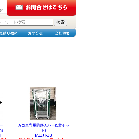
ge
ー
カゴ車専用防塵カバー(5枚セッ
mm）
ト)
I
M11JT-1B