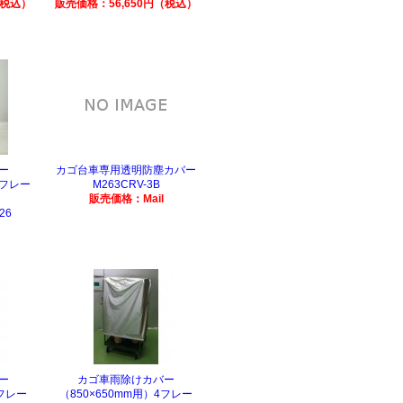
（税込）
販売価格：56,650円（税込）
ー
カゴ台車専用透明防塵カバー
4フレー
M263CRV-3B
販売価格：Mail
26
ー
カゴ車雨除けカバー
2フレー
（850×650mm用）4フレー