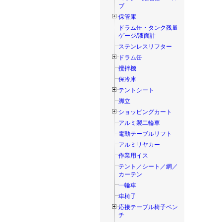
ブ
保管庫
ドラム缶・タンク残量
ゲージ/液面計
ステンレスリフター
ドラム缶
攪拌機
保冷庫
テントシート
脚立
ショッピングカート
アルミ製二輪車
電動テーブルリフト
アルミリヤカー
作業用イス
テント／シート／網／
カーテン
一輪車
車椅子
応接テーブル椅子ベン
チ