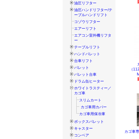
油圧リフター
油圧ハンドリフター/テ
ーブルハンドリフト
コゾウリフター
エアーリフト
エアコン室外機リフタ
ー
テーブルリフト
ハンドパレット
台車リフト
パレット
（11
パレット台車
ドラム缶ヒーター
ホワイトラスティー／
カゴ車
スリムカート
カゴ車用カバー
カゴ車用保冷庫
ボックスパレット
キャスター
カゴ車専
コンベア