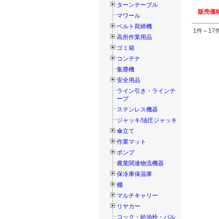
ターンテーブル
販売価格
マワール
ベルト荷締機
1件～17件
高所作業用品
ゴミ箱
コンテナ
集塵機
安全用品
ライン引き・ラインテ
ープ
ステンレス機器
ジャッキ/油圧ジャッキ
傘立て
作業マット
ポンプ
農業関連物流機器
保冷庫保温庫
棚
マルチキャリー
リヤカー
コック・給油栓・バル