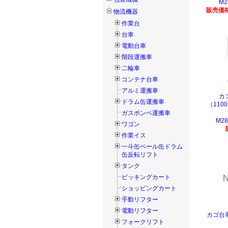
M2
販売価格
物流機器
作業台
台車
電動台車
階段運搬車
二輪車
コンテナ台車
アルミ運搬車
カ
ドラム缶運搬車
（110
ガスボンベ運搬車
M28
ワゴン
作業イス
一斗缶ペール缶ドラム
缶反転リフト
タンク
ピッキングカート
ショッピングカート
手動リフター
電動リフター
カゴ台
フォークリフト