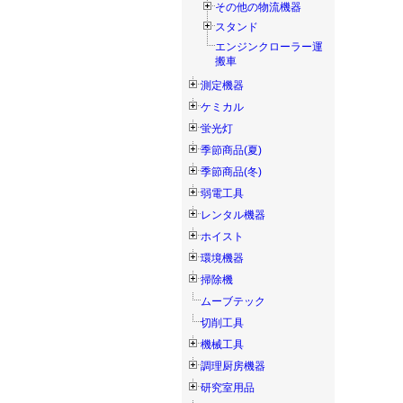
その他の物流機器
スタンド
エンジンクローラー運
搬車
測定機器
ケミカル
蛍光灯
季節商品(夏)
季節商品(冬)
弱電工具
レンタル機器
ホイスト
環境機器
掃除機
ムーブテック
切削工具
機械工具
調理厨房機器
研究室用品