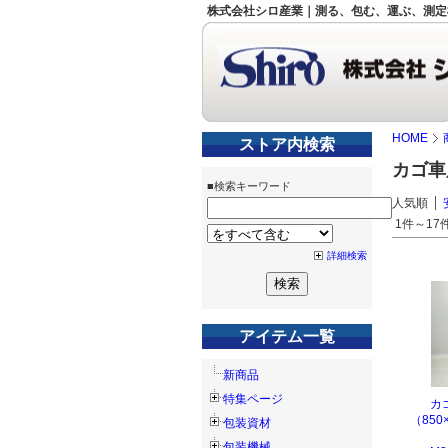
株式会社シロ産業｜測る、包む、運ぶ、測定
HOME
ストア内検索
カゴ車
■検索キーワード
人気順
1件～17件
詳細検索
アイテム一覧
新商品
特集ページ
カ
（850
包装資材
包装機械