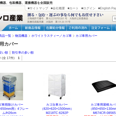
機器、包装機器、運搬機器を全国販売
■サイトマップ
■会社概要
■カート
■ログイン
■English Pa
商品一覧
物流機器
ホワイトラスティー／カゴ車
カゴ車用カバー
用カバー
安い順
割引率の多い順
 (全 17件)
1
ゴ車雨除けカバー
カゴ台車カバー
カゴ車用屋根カバ
×650mm用）4フレー
（820×620×1500mm）
（850×650×130
ム/H26cm
M218TC-6282P
M674CR-08565