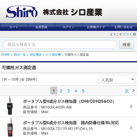
カート
会員登録
ログイン
お買物ガイド
お問い合わせ
ようこそ
ゲスト
様
HOME
>
商品一覧
>
測定機器
>
ガス測定機
>
可燃性ガス測定器
可燃性ガス測定器
1件～10件 (全 299件)
1
2
3
4
5
次
ポータブル型4成分ガス検知器（CH4/O2/H2S&CO）
商品番号：MI10GX-403R-AM
販売価格：Mail
ポータブル型6成分ガス検知器 国内防爆仕様/BL対応
商品番号：MI10GX-7211R-M11P1D4-L10
販売価格：Mail