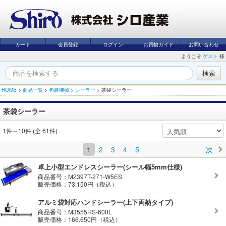
カート
会員登録
ログイン
お買物ガイド
お問い合わせ
ようこそ
ゲスト
様
HOME
>
商品一覧
>
包装機械
>
シーラー
>
茶袋シーラー
茶袋シーラー
1件～10件 (全 61件)
1
2
3
4
5
次
卓上小型エンドレスシーラー(シール幅5mm仕様)
商品番号：M2397T-271-W5ES
販売価格：73,150円（税込）
アルミ袋対応ハンドシーラー(上下両熱タイプ)
商品番号：M3555HS-600L
販売価格：166,650円（税込）