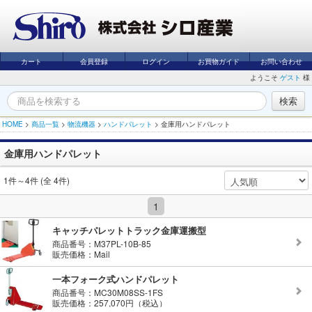
カート
会員登録
ログイン
お買物ガイド
お問い合わせ
ようこそ
ゲスト
様
HOME
>
商品一覧
>
物流機器
>
ハンドパレット
>
金庫用ハンドパレット
金庫用ハンドパレット
1件～4件 (全 4件)
1
キャッチパレットトラック金庫運搬型
商品番号：M37PL-10B-85
販売価格：Mail
一本フォーク式ハンドパレット
商品番号：MC30M08SS-1FS
販売価格：257,070円（税込）