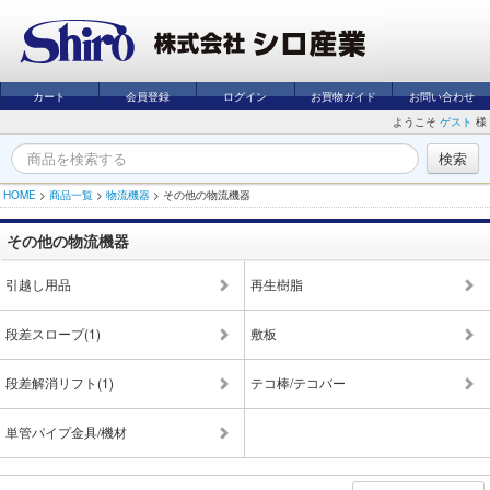
カート
会員登録
ログイン
お買物ガイド
お問い合わせ
ようこそ
ゲスト
様
HOME
>
商品一覧
>
物流機器
>
その他の物流機器
その他の物流機器
引越し用品
再生樹脂
段差スロープ(1)
敷板
段差解消リフト(1)
テコ棒/テコバー
単管パイプ金具/機材