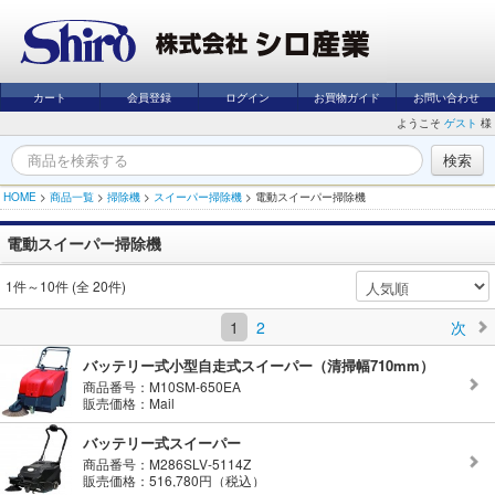
カート
会員登録
ログイン
お買物ガイド
お問い合わせ
ようこそ
ゲスト
様
HOME
>
商品一覧
>
掃除機
>
スイーパー掃除機
>
電動スイーパー掃除機
電動スイーパー掃除機
1件～10件 (全 20件)
1
2
次
バッテリー式小型自走式スイーパー（清掃幅710mm）
商品番号：M10SM-650EA
販売価格：Mail
バッテリー式スイーパー
商品番号：M286SLV-5114Z
販売価格：516,780円（税込）