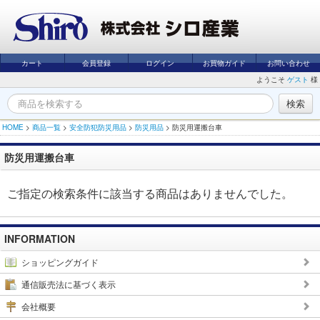
カート
会員登録
ログイン
お買物ガイド
お問い合わせ
ようこそ
ゲスト
様
HOME
>
商品一覧
>
安全防犯防災用品
>
防災用品
>
防災用運搬台車
防災用運搬台車
ご指定の検索条件に該当する商品はありませんでした。
INFORMATION
ショッピングガイド
通信販売法に基づく表示
会社概要