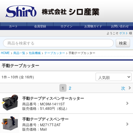
カート
会員登録
ログイン
お買物ガイド
お問い合わせ
ようこそ
ゲスト
様
HOME
>
商品一覧
>
包装機械
>
テープカッター
>
手動テープカッター
手動テープカッター
1件～10件 (全 16件)
1
2
次
手動テープディスペンサーカッター
商品番号：MC9M-1411ST
販売価格：51,480円（税込）
手動テープディスペンサー
商品番号：M2717T-2AT
販売価格：Mail