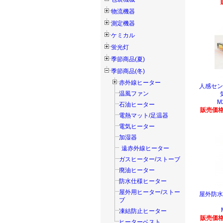
物流機器
測定機器
ケミカル
蛍光灯
季節商品(夏)
季節商品(冬)
赤外線ヒーター
人感セン
温風ファン
M
石油ヒーター
販売価格
電熱マット/足温器
電気ヒーター
加湿器
遠赤外線ヒーター
ガスヒーター/ストーブ
廃油ヒーター
防水仕様ヒーター
屋外用ヒーター/ストー
屋外防水
ブ
凍結防止ヒーター
販売価格
ヒーターベスト