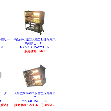
外線ヒー
高効率可搬型人感自動運転電気
赤外線ヒーター
0N
M2744FC15-C2S30N
販売価格：Mail
ヒーター
天吊壁掛高効率反射型赤外線ヒ
ーター
M
M2744H15C1-30N
（税込）
販売価格：271,370円（税込）