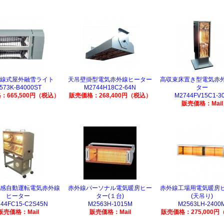
線式屋外融雪ライト
天吊壁掛型電気赤外線ヒーター
高収束床置き型電気赤
573K-B4000ST
M2744H18C2-64N
ター
：665,500円（税込）
販売価格：268,400円（税込）
M2744FV15C1-3
販売価格：Mail
感自動運転電気赤外線
赤外線パーソナル電気暖房ヒー
赤外線工場用電気暖房
ヒーター
ター(１台)
(天吊り)
44FC15-C2S45N
M2563H-1015M
M2563LH-2400
販売価格：Mail
販売価格：Mail
販売価格：275,000円