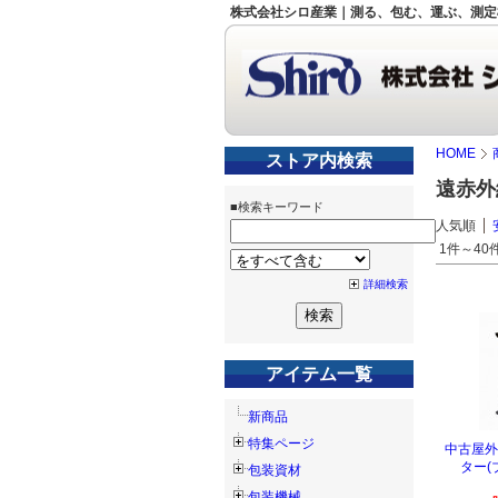
株式会社シロ産業｜測る、包む、運ぶ、測定
HOME
ストア内検索
遠赤外
■検索キーワード
人気順
1件～40件
詳細検索
アイテム一覧
新商品
特集ページ
中古屋外
ター(
包装資材
包装機械