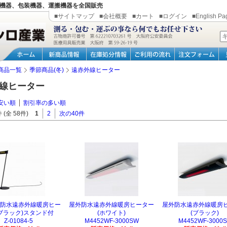
機器、包装機器、運搬機器を全国販売
■サイトマップ
■会社概要
■カート
■ログイン
■English Pa
商品一覧
季節商品(冬)
遠赤外線ヒーター
線ヒーター
安い順
割引率の多い順
 (全 58件)
1
2
次の40件
防水遠赤外線暖房ヒー
屋外防水遠赤外線暖房ヒーター
屋外防水遠赤外線暖房
ブラック)スタンド付
(ホワイト)
(ブラック)
Z-01084-5
M4452WF-3000SW
M4452WF-3000