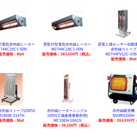
型電気赤外線ヒーター
壁取付型電気赤外線ヒーター
床置人感センサー自動
744C20C1-50N
M2744C18C1-50N
赤外線ストーブ
販売価格：Mail
販売価格：383,020円（税込）
M2744FV12C-2S
販売価格：Mail
外線ストーブ(200V)
赤外線ヒーターシングル
赤外線暖房機
1483E-3147H
100V(工場倉庫事務所用)
M19RS330H
販売価格：Mail
MC16EH-10A1S
販売価格：204,930円
販売価格：39,160円（税込）