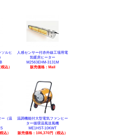
ラソルヒ
人感センサー付赤外線工場用電
)
気暖房ヒーター
B
M2563EHM-3131M
（税込）
販売価格：Mail
ター（温
温調機能付大型電気ファンヒー
ター循環温風送風機
1S
ME1HST-10KWT
（税込）
販売価格：106,370円（税込）