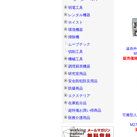
弱電工具
レンタル機器
ホイスト
環境機器
掃除機
ムーブテック
遠赤外
切削工具
M
販売価格
機械工具
調理厨房機器
研究室用品
安全防犯防災用品
防爆商品
エクステリア
在庫処分品
超特価お買い得商品
可搬型人
医療介護用品
M27