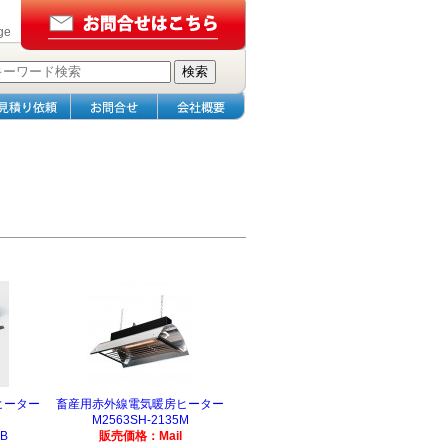
ge
ヒーター
畜産用赤外線電気暖房ヒーター
M2563SH-2135M
SB
販売価格：Mail