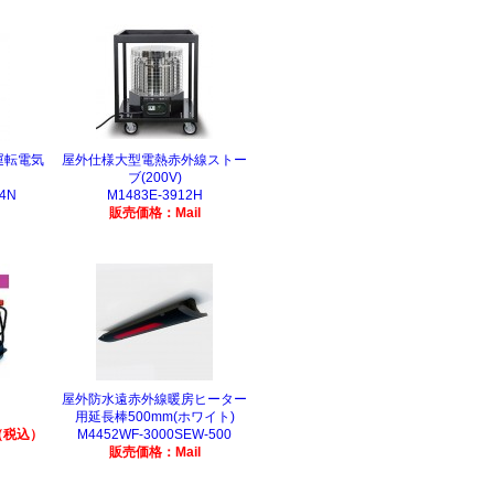
運転電気
屋外仕様大型電熱赤外線ストー
ブ(200V)
64N
M1483E-3912H
販売価格：Mail
屋外防水遠赤外線暖房ヒーター
用延長棒500mm(ホワイト)
（税込）
M4452WF-3000SEW-500
販売価格：Mail