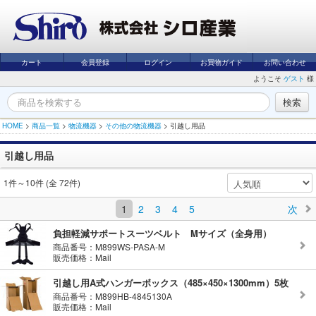
カート
会員登録
ログイン
お買物ガイド
お問い合わせ
ようこそ
ゲスト
様
HOME
>
商品一覧
>
物流機器
>
その他の物流機器
>
引越し用品
引越し用品
1件～10件 (全 72件)
1
2
3
4
5
次
負担軽減サポートスーツベルト Mサイズ（全身用）
商品番号：M899WS-PASA-M
販売価格：Mail
引越し用A式ハンガーボックス（485×450×1300mm）5枚
商品番号：M899HB-4845130A
販売価格：Mail