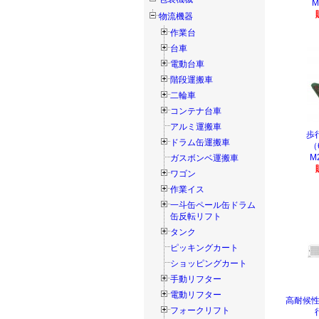
M
物流機器
作業台
台車
電動台車
階段運搬車
二輪車
コンテナ台車
アルミ運搬車
歩
ドラム缶運搬車
（
M
ガスボンベ運搬車
ワゴン
作業イス
一斗缶ペール缶ドラム
缶反転リフト
タンク
ピッキングカート
ショッピングカート
手動リフター
電動リフター
高耐候性
フォークリフト