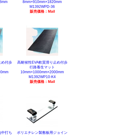
38mm
8mm×910mm×1820mm
M1392WPD-36
販売価格：Mail
止め付歩
高耐候性EVA軟質滑り止め付歩
行路養生マット
00mm
10mm×1000mm×2000mm
4
M1392WP10-K4
販売価格：Mail
地中打ち
ポリエチレン製敷板用ジョイン