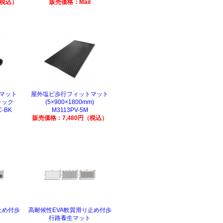
（税込）
販売価格：Mail
マット
屋外塩ビ歩行フィットマット
ラック
(5×900×1800mm)
C-BK
M3113PV-5M
販売価格：7,480円（税込）
止め付歩
高耐候性EVA軟質滑り止め付歩
行路養生マット