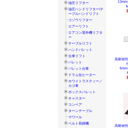
13mm
油圧リフター
油圧ハンドリフター/テ
ーブルハンドリフト
コゾウリフター
エアーリフト
エアコン室外機リフタ
ー
テーブルリフト
ハンドパレット
台車リフト
高耐候性
パレット
6mm
パレット台車
ドラム缶ヒーター
ホワイトラスティー／
カゴ車
ボックスパレット
キャスター
コンベア
ターンテーブル
マワール
ベルト荷締機
高耐候性