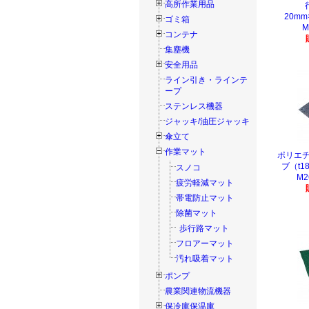
高所作業用品
20mm
ゴミ箱
M
コンテナ
集塵機
安全用品
ライン引き・ラインテ
ープ
ステンレス機器
ジャッキ/油圧ジャッキ
傘立て
作業マット
ポリエチ
ブ（t18
スノコ
M2
疲労軽減マット
帯電防止マット
除菌マット
歩行路マット
フロアーマット
汚れ吸着マット
ポンプ
農業関連物流機器
保冷庫保温庫