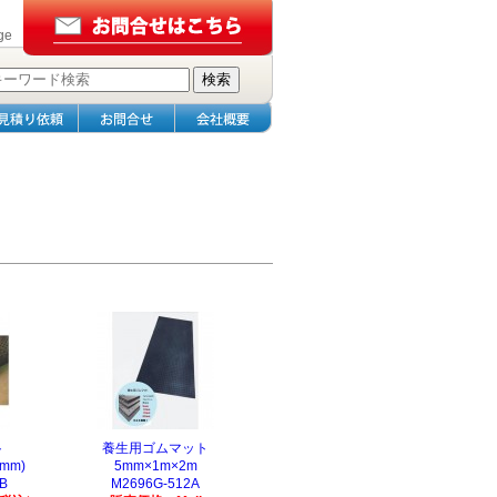
ge
ト
養生用ゴムマット
0mm)
5mm×1m×2m
B
M2696G-512A