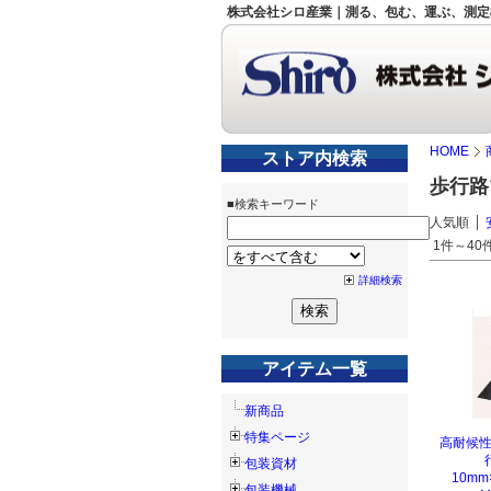
株式会社シロ産業｜測る、包む、運ぶ、測定
HOME
ストア内検索
歩行路
■検索キーワード
人気順
1件～40件
詳細検索
アイテム一覧
新商品
特集ページ
高耐候性
包装資材
10mm
包装機械