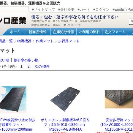
機器、包装機器、運搬機器を全国販売
■サイトマップ
■会社概要
■カート
■ログイン
■English Pa
商品一覧
物流機器
作業マット
歩行路マット
マット
安い順
割引率の多い順
 (全 49件)
1
2
次の40件
EVA軟質滑り止め付歩
ポリエチレン製敷板3×6片面リ
安全歩行路マッ
行路養生マット
ブ（t15.5×910×1820mm）
(10t×W1000×L200
×1000mm×2000mm
M2696FP-BB4044A
M1165SPM-1011