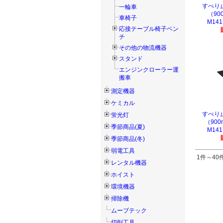
すべり
一輪車
（90
車椅子
M141
応接テーブル椅子ベン
チ
その他の物流機器
スタンド
エンジンクローラー運
搬車
測定機器
ケミカル
すべり
蛍光灯
（90
季節商品(夏)
M141
季節商品(冬)
弱電工具
1件～40件
レンタル機器
ホイスト
環境機器
掃除機
ムーブテック
切削工具