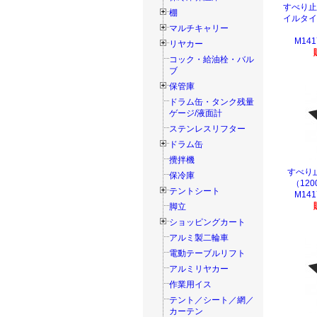
すべり止
棚
イルタイ
マルチキャリー
M141
リヤカー
コック・給油栓・バル
ブ
保管庫
ドラム缶・タンク残量
ゲージ/液面計
ステンレスリフター
ドラム缶
攪拌機
すべり
保冷庫
（12
テントシート
M141
脚立
ショッピングカート
アルミ製二輪車
電動テーブルリフト
アルミリヤカー
作業用イス
テント／シート／網／
カーテン