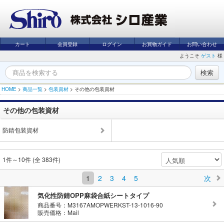
カート
会員登録
ログイン
お買物ガイド
お問い合わせ
ようこそ
ゲスト
様
HOME
>
商品一覧
>
包装資材
>
その他の包装資材
その他の包装資材
防錆包装資材
1件～10件 (全 383件)
1
2
3
4
5
次
気化性防錆OPP麻袋合紙シートタイプ
商品番号：M3167AMOPWERKST-13-1016-90
販売価格：Mail