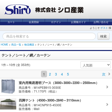
カート
会員登録
ログイン
お買物ガイド
お問い合わせ
ようこそ
ゲスト
様
HOME
>
商品一覧
>
物流機器
>
テント／シート／網／カーテン
テント／シート／網／カーテン
1件～10件 (全 353件)
1
2
3
4
5
次
室内用簡易透明ブース（3000×3000×2200～2500mm）
商品番号：M14PEB915-3030E
販売価格：71,170円（税込）
四脚テント（4500×3000×2840～3110mm）
商品番号：M14CNP915-4530E
販売価格：Mail