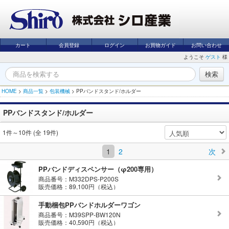
カート
会員登録
ログイン
お買物ガイド
お問い合わせ
ようこそ
ゲスト
様
HOME
>
商品一覧
>
包装機械
>
PPバンドスタンド/ホルダー
PPバンドスタンド/ホルダー
1件～10件 (全 19件)
1
2
次
PPバンドディスペンサー（φ200専用）
商品番号：M332DPS-P200S
販売価格：89,100円（税込）
手動梱包PPバンドホルダーワゴン
商品番号：M39SPP-BW120N
販売価格：40,590円（税込）