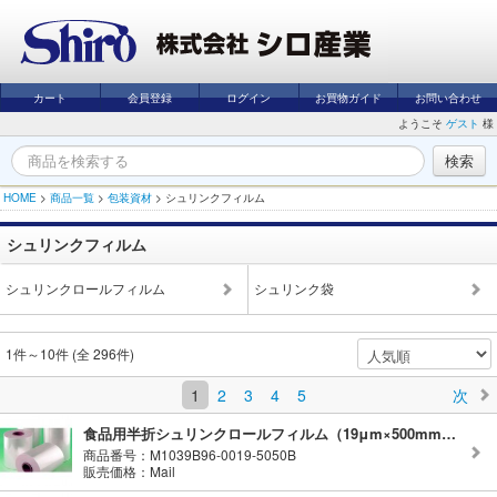
カート
会員登録
ログイン
お買物ガイド
お問い合わせ
ようこそ
ゲスト
様
HOME
>
商品一覧
>
包装資材
>
シュリンクフィルム
シュリンクフィルム
シュリンクロールフィルム
シュリンク袋
1件～10件 (全 296件)
1
2
3
4
5
次
食品用半折シュリンクロールフィルム（19μm×500mm×500m）
商品番号：M1039B96-0019-5050B
販売価格：Mail