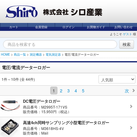
カート
会員登録
ログイン
お買物ガイド
お問い合わせ
ようこそ
ゲスト
様
HOME
>
商品一覧
>
測定機器
>
電気測定器
>
電圧/電流データーロガー
電圧/電流データーロガー
1件～10件 (全 44件)
1
2
3
4
5
次
DC電圧データロガー
商品番号：M2995T-171VS
販売価格：15,950円（税込）
高速4ch同時サンプリング小型電圧データロガー
商品番号：M3618HS-4V
販売価格：Mail