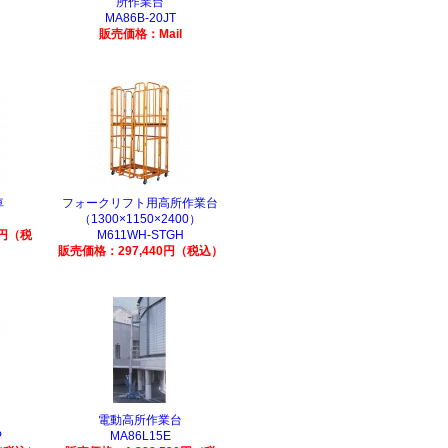
所作業台
MA86B-20JT
販売価格：Mail
車
フォークリフト用高所作業台
（1300×1150×2400）
0円（税
M611WH-STGH
販売価格：297,440円（税込）
電動高所作業台
P
MA86L15E