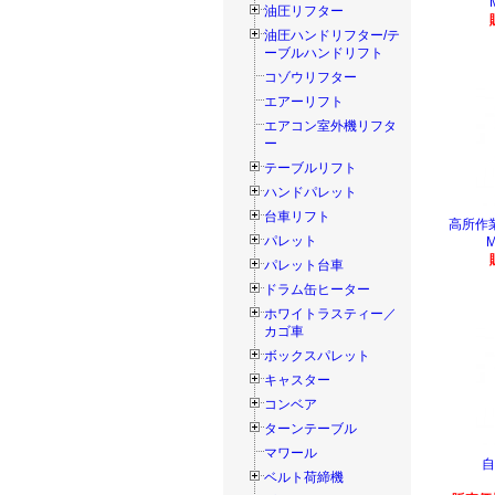
油圧リフター
油圧ハンドリフター/テ
ーブルハンドリフト
コゾウリフター
エアーリフト
エアコン室外機リフタ
ー
テーブルリフト
ハンドパレット
台車リフト
高所作
パレット
M
パレット台車
ドラム缶ヒーター
ホワイトラスティー／
カゴ車
ボックスパレット
キャスター
コンベア
ターンテーブル
マワール
自
ベルト荷締機