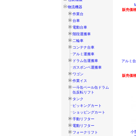
物流機器
販売価格
作業台
台車
電動台車
階段運搬車
二輪車
コンテナ台車
アルミ運搬車
ドラム缶運搬車
アルミ合
ガスボンベ運搬車
ワゴン
販売価格
作業イス
一斗缶ペール缶ドラム
缶反転リフト
タンク
ピッキングカート
ショッピングカート
手動リフター
電動リフター
小
フォークリフト