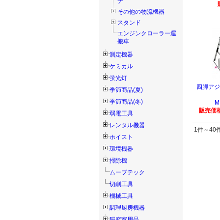
チ
その他の物流機器
スタンド
エンジンクローラー運
搬車
測定機器
ケミカル
蛍光灯
四脚アジ
季節商品(夏)
季節商品(冬)
M
販売価格
弱電工具
レンタル機器
1件～40件
ホイスト
環境機器
掃除機
ムーブテック
切削工具
機械工具
調理厨房機器
研究室用品