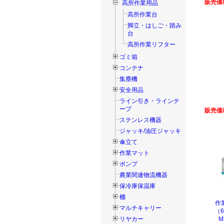
販売価格
高所作業用品
高所作業台
脚立・はしご・踏み
台
高所作業リフター
ゴミ箱
コンテナ
集塵機
安全用品
ライン引き・ラインテ
ープ
販売価格
ステンレス機器
ジャッキ/油圧ジャッキ
傘立て
作業マット
ポンプ
農業関連物流機器
保冷庫保温庫
棚
作
マルチキャリー
（6
リヤカー
M