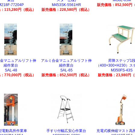
業台
スター仕様)
MG8L-65M
M218F-77204P
M453SK-5561HR
販売価格：852,500円
：115,280円（税込）
販売価格：228,580円（税込）
金マニュアルリフト伸
アルミ合金マニュアルリフト伸
昇降ステップ1
縮作業台
縮作業台
（400×300×H230）
SAL-48
SAL-65
M350FS-43S
：770,000円（税込）
販売価格：852,500円（税込）
販売価格：23,980円
型電動高所作業車
手すり付幅広安心作業台
充電式横伸縮マスト高