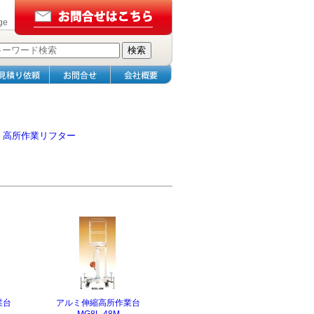
ge
・
高所作業リフター
業台
アルミ伸縮高所作業台