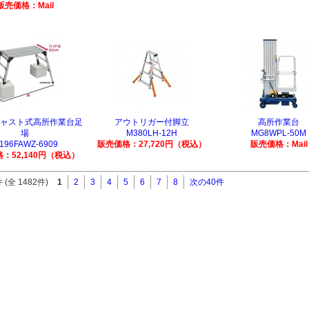
販売価格：Mail
ャスト式高所作業台足
アウトリガー付脚立
高所作業台
場
M380LH-12H
MG8WPL-50M
196FAWZ-6909
販売価格：27,720円（税込）
販売価格：Mail
：52,140円（税込）
 (全 1482件)
1
2
3
4
5
6
7
8
次の40件