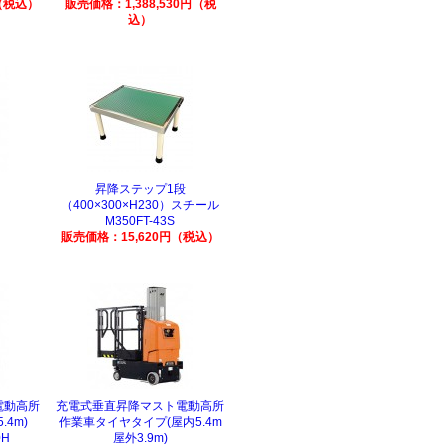
（税込）
販売価格：1,388,530円（税
込）
昇降ステップ1段
（400×300×H230）スチール
M350FT-43S
販売価格：15,620円（税込）
電動高所
充電式垂直昇降マスト電動高所
4m)
作業車タイヤタイプ(屋内5.4m
0H
屋外3.9m)