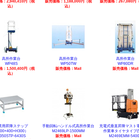
：2,940,410円（税
販売価格：1,188,000円（税
販売価格：267,080円
込）
込）
高所作業台
高所作業台
高所作業台
WP48S
WP50TW
WP80DR
：1,500,400円（税
販売価格：Mail
販売価格：Mail
込）
業用昇降ステップ
手動回転ハンドル式高所作業台
充電式垂直昇降マスト
00×400×H300）
M2469LP-1500MM
作業車タイヤタイプ(5.
350STP-6430S
販売価格：Mail
M2469EMM-540