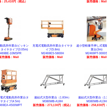
：25,410円（税込）
販売価格：Mail
動高所作業台ピッキン
充電式電動高所作業台タイヤタ
超小型軽量手押し式電
タイヤタイプ(3.05m)
イプ(5.8m)
業台(3m)
469BE-10MSPR
M2469ES-5800H
M2469PT-3000
販売価格：Mail
販売価格：Mail
販売価格：Mail
電式電動高所作業台タ
連結式大型作業台（1.83m）
連結式大型作業台（1.
ヤタイプ(4.5m)
M380WB-A18H
M380WB-A13H
469EA-4500WPT
販売価格：273,130円（税込）
販売価格：258,830円