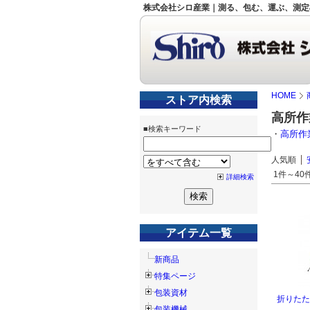
株式会社シロ産業｜測る、包む、運ぶ、測定
HOME
ストア内検索
高所作
■検索キーワード
・
高所作
人気順
1件～40件
詳細検索
アイテム一覧
新商品
特集ページ
包装資材
折りたた
包装機械