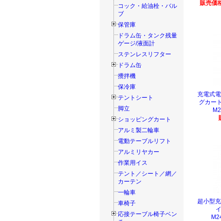
販売価格
コック・給油栓・バル
ブ
保管庫
ドラム缶・タンク残量
ゲージ/液面計
ステンレスリフター
ドラム缶
攪拌機
保冷庫
充電式電
テントシート
グカート
脚立
M2
ショッピングカート
アルミ製二輪車
電動テーブルリフト
アルミリヤカー
作業用イス
テント／シート／網／
カーテン
一輪車
超小型充
車椅子
イ
応接テーブル椅子ベン
M2