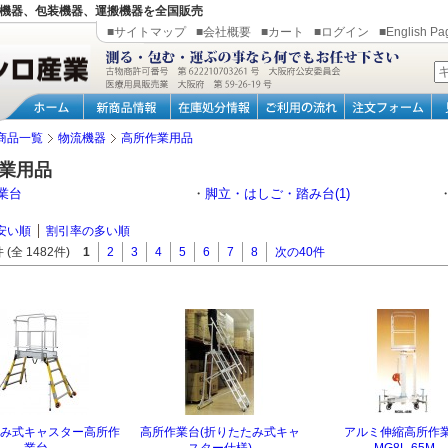
機器、包装機器、運搬機器を全国販売
■サイトマップ
■会社概要
■カート
■ログイン
■English Pa
商品一覧
物流機器
高所作業用品
業用品
業台
・
脚立・はしご・踏み台(1)
安い順
割引率の多い順
 (全 1482件)
1
2
3
4
5
6
7
8
次の40件
み式キャスター高所作
高所作業台(折りたたみ式キャ
アルミ伸縮高所作