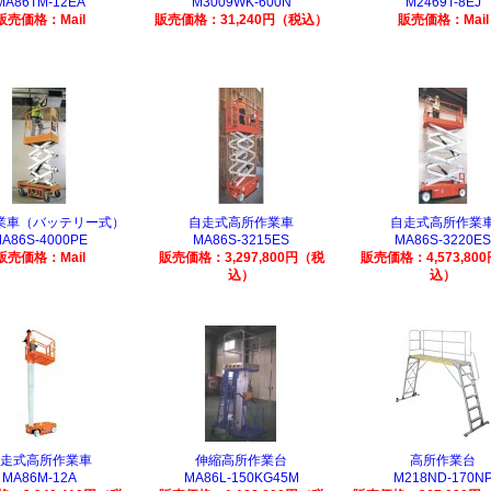
MA86TM-12EA
M3009WK-600N
M2469T-8EJ
販売価格：Mail
販売価格：31,240円（税込）
販売価格：Mail
業車（バッテリー式）
自走式高所作業車
自走式高所作業
A86S-4000PE
MA86S-3215ES
MA86S-3220ES
販売価格：Mail
販売価格：3,297,800円（税
販売価格：4,573,80
込）
込）
走式高所作業車
伸縮高所作業台
高所作業台
MA86M-12A
MA86L-150KG45M
M218ND-170N