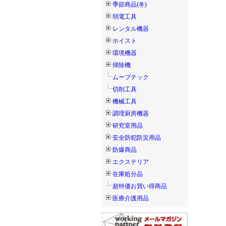
季節商品(冬)
弱電工具
レンタル機器
ホイスト
環境機器
掃除機
ムーブテック
切削工具
機械工具
調理厨房機器
研究室用品
安全防犯防災用品
防爆商品
エクステリア
在庫処分品
超特価お買い得商品
医療介護用品