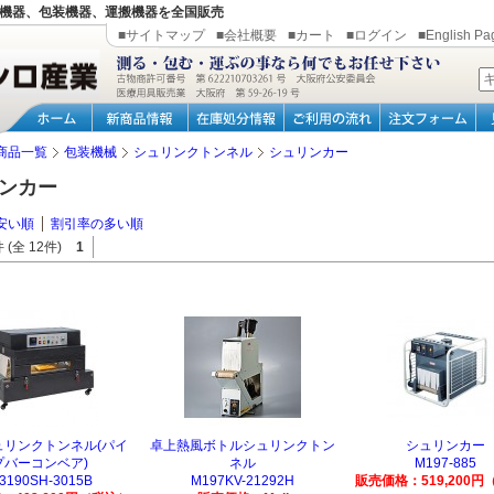
機器、包装機器、運搬機器を全国販売
■サイトマップ
■会社概要
■カート
■ログイン
■English Pa
商品一覧
包装機械
シュリンクトンネル
シュリンカー
ンカー
安い順
割引率の多い順
 (全 12件)
1
ュリンクトンネル(パイ
卓上熱風ボトルシュリンクトン
シュリンカー
プバーコンベア)
ネル
M197-885
3190SH-3015B
M197KV-21292H
販売価格：519,200円