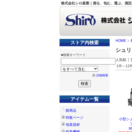
株式会社シロ産業｜測る、包む、運ぶ、測定
HOME
ストア内検索
シュリ
■検索キーワード
人気順
1件～12件
詳細検索
アイテム一覧
新商品
特集ページ
小型シ
包装資材
M
包装機械