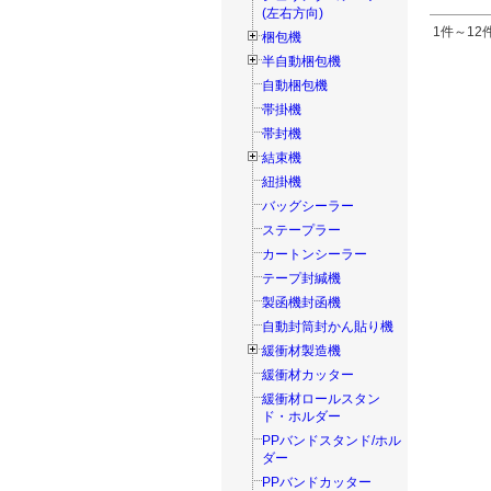
(左右方向)
1件～12件
梱包機
半自動梱包機
自動梱包機
帯掛機
帯封機
結束機
紐掛機
バッグシーラー
ステープラー
カートンシーラー
テープ封緘機
製函機封函機
自動封筒封かん貼り機
緩衝材製造機
緩衝材カッター
緩衝材ロールスタン
ド・ホルダー
PPバンドスタンド/ホル
ダー
PPバンドカッター