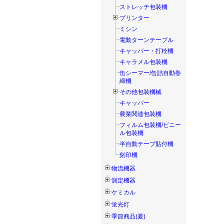
ストレッチ包装機
プリンター
ミシン
電動ターンテーブル
キャッパー・打栓機
キャラメル包装機
缶シーマー/缶詰自動巻
締機
その他包装機械
キャッパー
農業関連包装機
フィルム包装機/ビニー
ル包装機
半自動テープ貼付機
刻印機
物流機器
測定機器
ケミカル
蛍光灯
季節商品(夏)