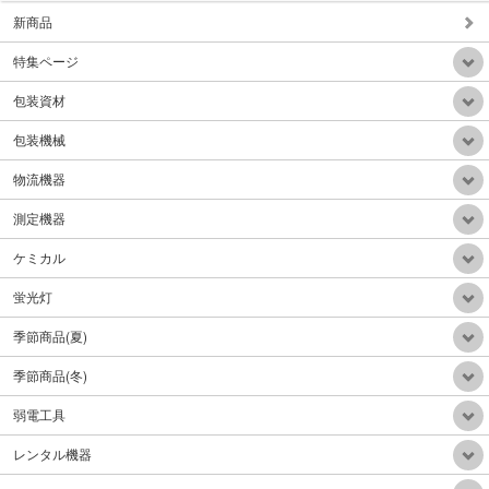
新商品
特集ページ
背負い式HEPAフィルター乾式掃除機
包装資材
販売価格：Mail
包装機械
物流機器
測定機器
ケミカル
自動重心調整電動階段台車300Kg折り畳みアルミハンドル
販売価格：Mail
蛍光灯
季節商品(夏)
季節商品(冬)
弱電工具
電動牽引車(電動牽引フックリフトアップ機能付)リフトアップ300Kg牽引力1.5ton
レンタル機器
販売価格：390,000円（税込）