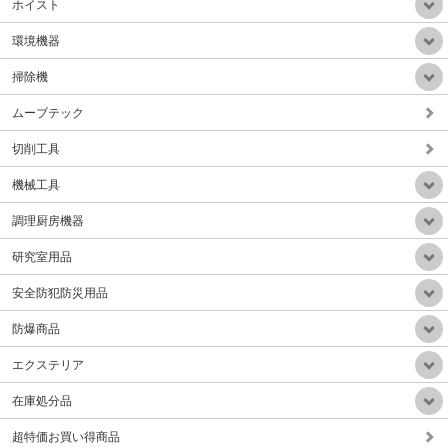
ホイスト
環境機器
掃除機
ムーブテック
業務用静音乾式HEPAフィルター掃除機(ドイツ製)
販売価格：Mail
切削工具
機械工具
調理厨房機器
研究室用品
手動サークル回転テープ結束機（テープ幅30-50mm）Aタイプ
安全防犯防災用品
販売価格：Mail
防爆商品
エクステリア
在庫処分品
超特価お買い得商品
小型軽量微粉塵集塵排気装置(HEPAフィルタ付属)