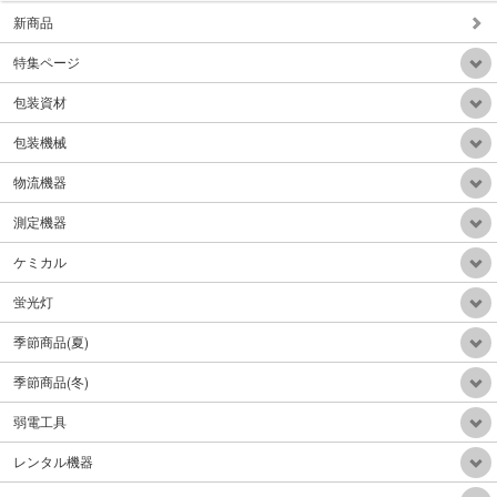
新商品
特集ページ
背負い式HEPAフィルター乾式掃除機
包装資材
販売価格：Mail
包装機械
物流機器
測定機器
ケミカル
自動重心調整電動階段台車300Kg折り畳みアルミハンドル
販売価格：Mail
蛍光灯
季節商品(夏)
季節商品(冬)
弱電工具
電動牽引車(電動牽引フックリフトアップ機能付)リフトアップ300Kg牽引力1.5ton
レンタル機器
販売価格：390,000円（税込）