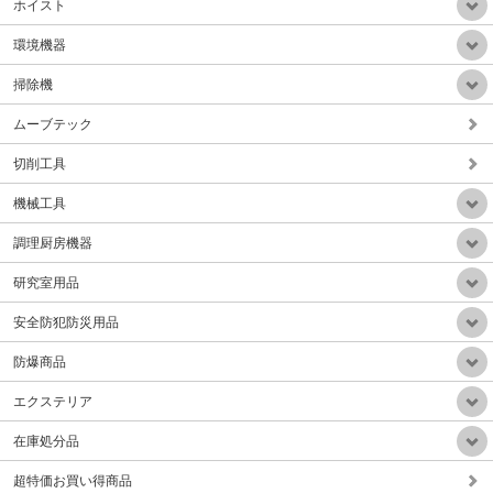
ホイスト
環境機器
掃除機
ムーブテック
業務用静音乾式HEPAフィルター掃除機(ドイツ製)
販売価格：Mail
切削工具
機械工具
調理厨房機器
研究室用品
手動サークル回転テープ結束機（テープ幅30-50mm）Aタイプ
安全防犯防災用品
販売価格：Mail
防爆商品
エクステリア
在庫処分品
超特価お買い得商品
小型軽量微粉塵集塵排気装置(HEPAフィルタ付属)