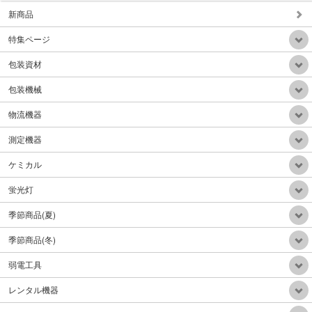
新商品
特集ページ
背負い式HEPAフィルター乾式掃除機
包装資材
販売価格：Mail
包装機械
物流機器
測定機器
ケミカル
自動重心調整電動階段台車300Kg折り畳みアルミハンドル
販売価格：Mail
蛍光灯
季節商品(夏)
季節商品(冬)
弱電工具
電動牽引車(電動牽引フックリフトアップ機能付)リフトアップ300Kg牽引力1.5ton
レンタル機器
販売価格：390,000円（税込）