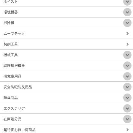
ホイスト
環境機器
掃除機
ムーブテック
業務用静音乾式HEPAフィルター掃除機(ドイツ製)
販売価格：Mail
切削工具
機械工具
調理厨房機器
研究室用品
手動サークル回転テープ結束機（テープ幅30-50mm）Aタイプ
安全防犯防災用品
販売価格：Mail
防爆商品
エクステリア
在庫処分品
超特価お買い得商品
小型軽量微粉塵集塵排気装置(HEPAフィルタ付属)