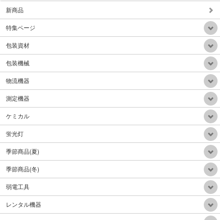
新商品
特集ページ
背負い式HEPAフィルター乾式掃除機
包装資材
販売価格：Mail
包装機械
物流機器
測定機器
ケミカル
自動重心調整電動階段台車300Kg折り畳みアルミハンドル
販売価格：Mail
蛍光灯
季節商品(夏)
季節商品(冬)
弱電工具
電動牽引車(電動牽引フックリフトアップ機能付)リフトアップ300Kg牽引力1.5ton
レンタル機器
販売価格：390,000円（税込）