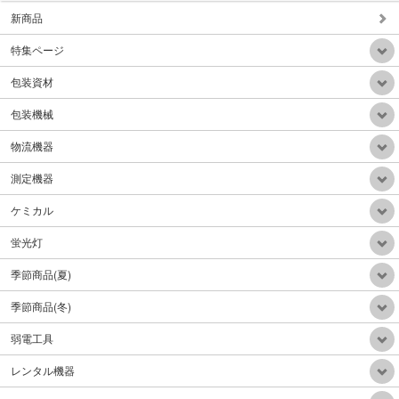
新商品
特集ページ
背負い式HEPAフィルター乾式掃除機
包装資材
販売価格：Mail
包装機械
物流機器
測定機器
ケミカル
自動重心調整電動階段台車300Kg折り畳みアルミハンドル
販売価格：Mail
蛍光灯
季節商品(夏)
季節商品(冬)
弱電工具
電動牽引車(電動牽引フックリフトアップ機能付)リフトアップ300Kg牽引力1.5ton
レンタル機器
販売価格：390,000円（税込）