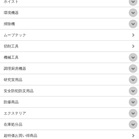
ホイスト
環境機器
掃除機
ムーブテック
業務用静音乾式HEPAフィルター掃除機(ドイツ製)
販売価格：Mail
切削工具
機械工具
調理厨房機器
研究室用品
手動サークル回転テープ結束機（テープ幅30-50mm）Aタイプ
安全防犯防災用品
販売価格：Mail
防爆商品
エクステリア
在庫処分品
超特価お買い得商品
小型軽量微粉塵集塵排気装置(HEPAフィルタ付属)