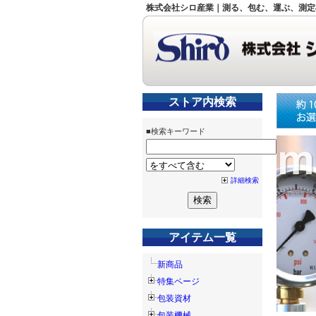
株式会社シロ産業｜測る、包む、運ぶ、測定
ストア内検索
■検索キーワード
詳細検索
アイテム一覧
新商品
特集ページ
包装資材
包装機械