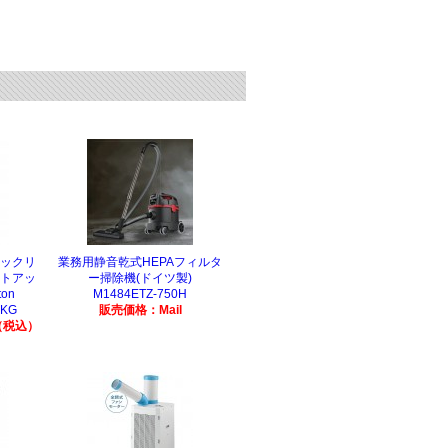
フックリ
業務用静音乾式HEPAフィルタ
フトアッ
ー掃除機(ドイツ製)
on
M1484ETZ-750H
0KG
販売価格：Mail
（税込）