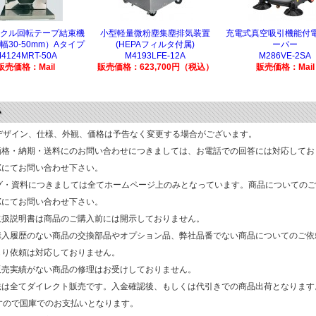
クル回転テープ結束機
小型軽量微粉塵集塵排気装置
充電式真空吸引機能付
幅30-50mm）Aタイプ
(HEPAフィルタ付属)
ーパー
4124MRT-50A
M4193LFE-12A
M286VE-2SA
販売価格：Mail
販売価格：623,700円（税込）
販売価格：Mail
デザイン、仕様、外観、価格は予告なく変更する場合がございます。
価格・納期・送料にのお問い合わせにつきましては、お電話での回答には対応してお
AXにてお問い合わせ下さい。
グ・資料につきましては全てホームページ上のみとなっています。商品についてのご
AXにてお問い合わせ下さい。
取扱説明書は商品のご購入前には開示しておりません。
購入履歴のない商品の交換部品やオプション品、弊社品番でない商品についてのご依
もり依頼は対応しておりません。
販売実績がない商品の修理はお受けしておりません。
法は全てダイレクト販売です。入金確認後、もしくは代引きでの商品出荷となります
すので国庫でのお支払いとなります。