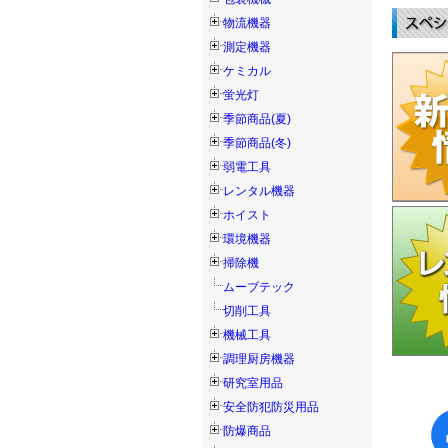
物流機器
測定機器
ケミカル
蛍光灯
季節商品(夏)
季節商品(冬)
弱電工具
レンタル機器
ホイスト
環境機器
掃除機
ムーブテック
切削工具
機械工具
調理厨房機器
研究室用品
安全防犯防災用品
防爆商品