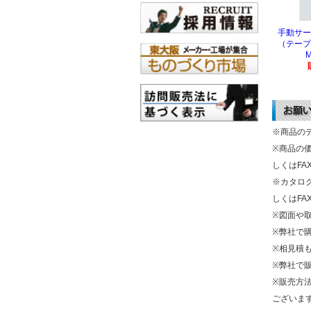
手動サー
（テープ
M
※商品の
※商品の
しくはF
※カタロ
しくはF
※図面や
※弊社で
※相見積
※弊社で
※販売方
ございま