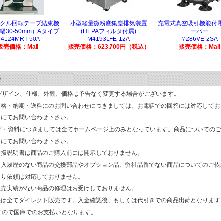
クル回転テープ結束機
小型軽量微粉塵集塵排気装置
充電式真空吸引機能付
幅30-50mm）Aタイプ
(HEPAフィルタ付属)
ーパー
4124MRT-50A
M4193LFE-12A
M286VE-2SA
販売価格：Mail
販売価格：623,700円（税込）
販売価格：Mail
デザイン、仕様、外観、価格は予告なく変更する場合がございます。
価格・納期・送料にのお問い合わせにつきましては、お電話での回答には対応してお
AXにてお問い合わせ下さい。
グ・資料につきましては全てホームページ上のみとなっています。商品についてのご
AXにてお問い合わせ下さい。
取扱説明書は商品のご購入前には開示しておりません。
購入履歴のない商品の交換部品やオプション品、弊社品番でない商品についてのご依
もり依頼は対応しておりません。
販売実績がない商品の修理はお受けしておりません。
法は全てダイレクト販売です。入金確認後、もしくは代引きでの商品出荷となります
すので国庫でのお支払いとなります。