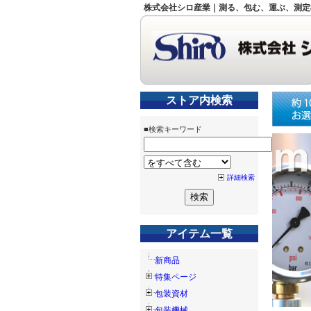
株式会社シロ産業｜測る、包む、運ぶ、測定
ストア内検索
■検索キーワード
詳細検索
アイテム一覧
新商品
特集ページ
包装資材
包装機械