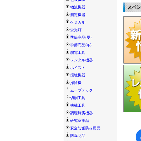
物流機器
測定機器
ケミカル
蛍光灯
季節商品(夏)
季節商品(冬)
弱電工具
レンタル機器
ホイスト
環境機器
掃除機
ムーブテック
切削工具
機械工具
調理厨房機器
研究室用品
安全防犯防災用品
防爆商品