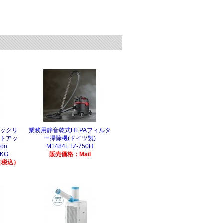
フックリ
業務用静音乾式HEPAフィルタ
フトアッ
ー掃除機(ドイツ製)
on
M1484ETZ-750H
0KG
販売価格：Mail
（税込）