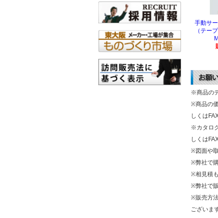
手動サー
（テープ
M
※商品の
※商品の
しくはF
※カタロ
しくはF
※図面や
※弊社で
※相見積
※弊社で
※販売方
ございま