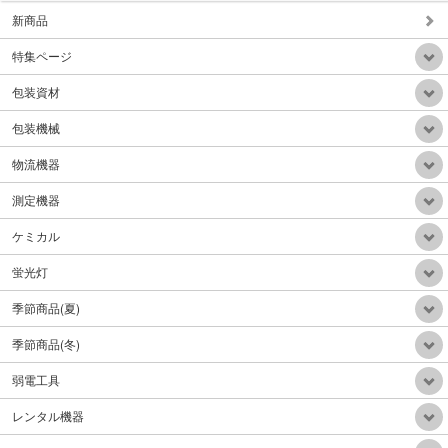
新商品
特集ページ
背負い式HEPAフィルター乾式掃除機
包装資材
販売価格：Mail
包装機械
物流機器
測定機器
ケミカル
自動重心調整電動階段台車300Kg折り畳みアルミハンドル
販売価格：Mail
蛍光灯
季節商品(夏)
季節商品(冬)
弱電工具
電動牽引車(電動牽引フックリフトアップ機能付)リフトアップ300Kg牽引力1.5ton
レンタル機器
販売価格：390,000円（税込）