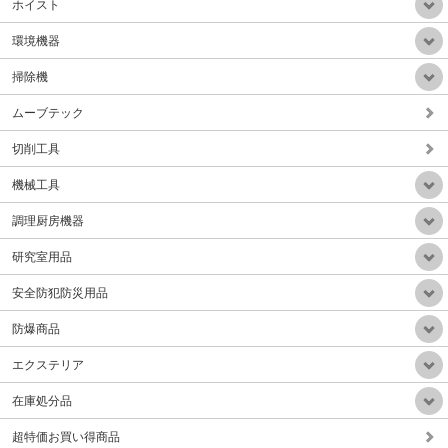
ホイスト
環境機器
掃除機
ムーブテック
業務用静音乾式HEPAフィルター掃除機(ドイツ製)
販売価格：Mail
切削工具
機械工具
調理厨房機器
研究室用品
手動サークル回転テープ結束機（テープ幅30-50mm）Aタイプ
安全防犯防災用品
販売価格：Mail
防爆商品
エクステリア
在庫処分品
超特価お買い得商品
小型軽量微粉塵集塵排気装置(HEPAフィルタ付属)