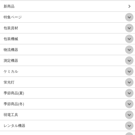
新商品
特集ページ
背負い式HEPAフィルター乾式掃除機
包装資材
販売価格：Mail
包装機械
物流機器
測定機器
ケミカル
自動重心調整電動階段台車300Kg折り畳みアルミハンドル
販売価格：Mail
蛍光灯
季節商品(夏)
季節商品(冬)
弱電工具
電動牽引車(電動牽引フックリフトアップ機能付)リフトアップ300Kg牽引力1.5ton
レンタル機器
販売価格：390,000円（税込）