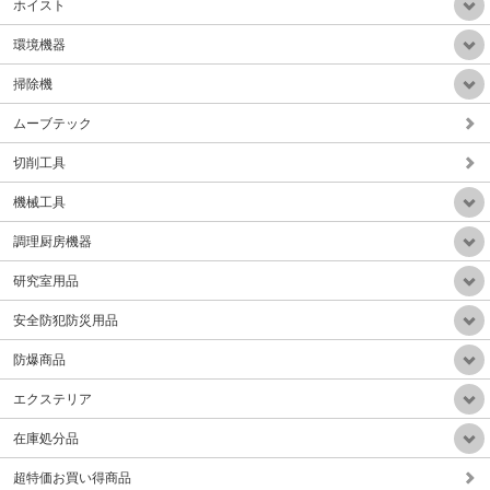
ホイスト
環境機器
掃除機
ムーブテック
業務用静音乾式HEPAフィルター掃除機(ドイツ製)
販売価格：Mail
切削工具
機械工具
調理厨房機器
研究室用品
手動サークル回転テープ結束機（テープ幅30-50mm）Aタイプ
安全防犯防災用品
販売価格：Mail
防爆商品
エクステリア
在庫処分品
超特価お買い得商品
小型軽量微粉塵集塵排気装置(HEPAフィルタ付属)