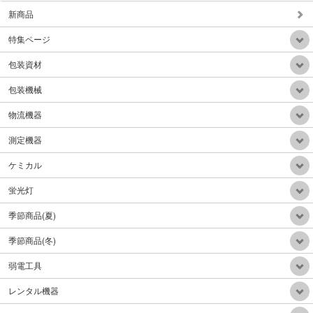
新商品
特集ページ
背負い式HEPAフィルター乾式掃除機
包装資材
販売価格：Mail
包装機械
物流機器
測定機器
ケミカル
自動重心調整電動階段台車300Kg折り畳みアルミハンドル
販売価格：Mail
蛍光灯
季節商品(夏)
季節商品(冬)
弱電工具
電動牽引車(電動牽引フックリフトアップ機能付)リフトアップ300Kg牽引力1.5ton
レンタル機器
販売価格：390,000円（税込）