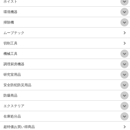
ホイスト
環境機器
掃除機
ムーブテック
業務用静音乾式HEPAフィルター掃除機(ドイツ製)
販売価格：Mail
切削工具
機械工具
調理厨房機器
研究室用品
手動サークル回転テープ結束機（テープ幅30-50mm）Aタイプ
安全防犯防災用品
販売価格：Mail
防爆商品
エクステリア
在庫処分品
超特価お買い得商品
小型軽量微粉塵集塵排気装置(HEPAフィルタ付属)