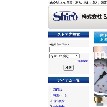
株式会社シロ産業｜測る、包む、運ぶ、測定
ストア内検索
■検索キーワード
詳細検索
アイテム一覧
新商品
特集ページ
包装資材
包装機械