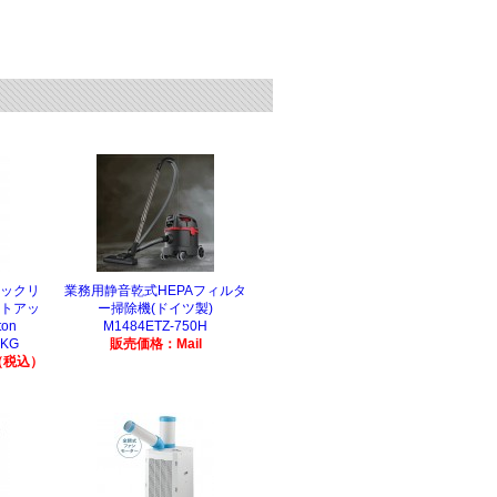
フックリ
業務用静音乾式HEPAフィルタ
フトアッ
ー掃除機(ドイツ製)
on
M1484ETZ-750H
0KG
販売価格：Mail
（税込）