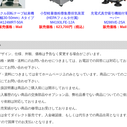
クル回転テープ結束機
小型軽量微粉塵集塵排気装置
充電式真空吸引機能付
幅30-50mm）Aタイプ
(HEPAフィルタ付属)
ーパー
4124MRT-50A
M4193LFE-12A
M286VE-2SA
販売価格：Mail
販売価格：623,700円（税込）
販売価格：Mail
デザイン、仕様、外観、価格は予告なく変更する場合がございます。
価格・納期・送料にのお問い合わせにつきましては、お電話での回答には対応してお
AXにてお問い合わせ下さい。
グ・資料につきましては全てホームページ上のみとなっています。商品についてのご
AXにてお問い合わせ下さい。
取扱説明書は商品のご購入前には開示しておりません。
購入履歴のない商品の交換部品やオプション品、弊社品番でない商品についてのご依
もり依頼は対応しておりません。
販売実績がない商品の修理はお受けしておりません。
法は全てダイレクト販売です。入金確認後、もしくは代引きでの商品出荷となります
すので国庫でのお支払いとなります。