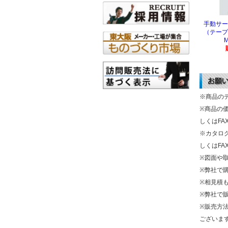
手動サー
（テープ
M
※商品の
※商品の
しくはF
※カタロ
しくはF
※図面や
※弊社で
※相見積
※弊社で
※販売方
ございま