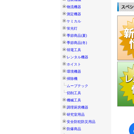
物流機器
測定機器
ケミカル
蛍光灯
季節商品(夏)
季節商品(冬)
弱電工具
レンタル機器
ホイスト
環境機器
掃除機
ムーブテック
切削工具
機械工具
調理厨房機器
研究室用品
安全防犯防災用品
防爆商品